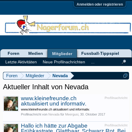
Anmelden oder registrieren
Foren
Medien
Fussball-Tippspiel
Mitglieder
Letzte Aktivitäten
Neue Profilnachrichten
...
Foren
Mitglieder
Nevada
Aktueller Inhalt von Nevada
www.kleinefreunde.ch
Profilnachricht
aktualisiert und informativ.
www.kleinefreunde.ch aktualisiert und informativ.
Profilnachricht von
Nevada
für
Meergusi
,
30. Oktober 2017
Hallo ich hätte zur Abgabe
Profilnachricht
Frühkastrate, Glatthaar, Schwarz Rot. Bei