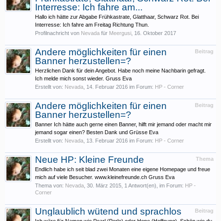
Interresse: Ich fahre am...
Hallo ich hätte zur Abgabe Frühkastrate, Glatthaar, Schwarz Rot. Bei
Interresse: Ich fahre am Freitag Richtung Thun.
Profilnachricht von
Nevada
für
Meergusi
,
16. Oktober 2017
Andere möglichkeiten für einen
Beitrag
Banner herzustellen=?
Herzlichen Dank für dein Angebot. Habe noch meine Nachbarin gefragt.
Ich melde mich sonst wieder. Gruss Eva
Erstellt von:
Nevada
,
14. Februar 2016
im Forum:
HP - Corner
Andere möglichkeiten für einen
Beitrag
Banner herzustellen=?
Banner Ich hätte auch gerne einen Banner, hilft mir jemand oder macht mir
jemand sogar einen? Besten Dank und Grüsse Eva
Erstellt von:
Nevada
,
13. Februar 2016
im Forum:
HP - Corner
Neue HP: Kleine Freunde
Thema
Endlich habe ich seit blad zwei Monaten eine eigene Homepage und freue
mich auf viele Besucher. www.kleinefreunde.ch Gruss Eva
Thema von:
Nevada
,
30. März 2015
, 1 Antwort(en), im Forum:
HP -
Corner
Unglaublich wütend und sprachlos
Beitrag