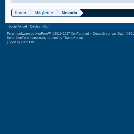
Foren
Mitglieder
Nevada
Social Aktuell
Deutsch [Du]
Forum software by XenForo™
©2010-2017 XenForo Ltd.
-
Deutsch von xenDach
©201
Some XenForo functionality crafted by
ThemeHouse
.
|
Style by Pixel Exit