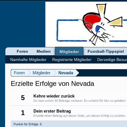
Foren
Medien
Fussball-Tippspiel
Mitglieder
Namhafte Mitglieder
Registrierte Mitglieder
Derzeitige Besu
Foren
Mitglieder
Nevada
Erzielte Erfolge von Nevada
5
Kehre wieder zurück
Du hast schon 30 Beiträge verfasst. Es scheint Dir hier zu gefallen!
1
Dein erster Beitrag
Erstelle einen Beitrag auf dieser Seite, um diesen Erfolg zu erzielen.
Punkte für Erfolge: 6