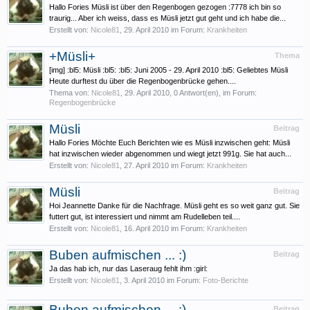
Hallo Fories Müsli ist über den Regenbogen gezogen :7778 ich bin so
traurig... Aber ich weiss, dass es Müsli jetzt gut geht und ich habe die...
Erstellt von:
Nicole81
,
29. April 2010
im Forum:
Krankheiten
+Müsli+
Thema
[img] :bl5: Müsli :bl5: :bl5: Juni 2005 - 29. April 2010 :bl5: Geliebtes Müsli
Heute durftest du über die Regenbogenbrücke gehen....
Thema von:
Nicole81
,
29. April 2010
, 0 Antwort(en), im Forum:
Regenbogenbrücke
Müsli
Beitrag
Hallo Fories Möchte Euch Berichten wie es Müsli inzwischen geht: Müsli
hat inzwischen wieder abgenommen und wiegt jetzt 991g. Sie hat auch...
Erstellt von:
Nicole81
,
27. April 2010
im Forum:
Krankheiten
Müsli
Beitrag
Hoi Jeannette Danke für die Nachfrage. Müsli geht es so weit ganz gut. Sie
futtert gut, ist interessiert und nimmt am Rudelleben teil....
Erstellt von:
Nicole81
,
16. April 2010
im Forum:
Krankheiten
Buben aufmischen ... :)
Beitrag
Ja das hab ich, nur das Laseraug fehlt ihm :girl:
Erstellt von:
Nicole81
,
3. April 2010
im Forum:
Foto-Berichte
Buben aufmischen ... :)
Beitrag