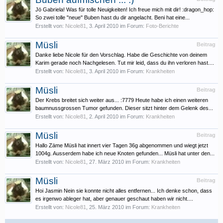
Jö Gabriela! Was für tolle Neuigkeiten! Ich freue mich mit dir! :dragon_hop:
So zwei tolle "neue" Buben hast du dir angelacht. Beni hat eine...
Erstellt von:
Nicole81
,
3. April 2010
im Forum:
Foto-Berichte
Müsli
Beitrag
Danke liebe Nicole für den Vorschlag. Habe die Geschichte von deinem
Karim gerade noch Nachgelesen. Tut mir leid, dass du ihn verloren hast....
Erstellt von:
Nicole81
,
3. April 2010
im Forum:
Krankheiten
Müsli
Beitrag
Der Krebs breitet sich weiter aus... :7779 Heute habe ich einen weiteren
baumnussgrossen Tumor gefunden. Dieser sitzt hinter dem Gelenk des...
Erstellt von:
Nicole81
,
2. April 2010
im Forum:
Krankheiten
Müsli
Beitrag
Hallo Zäme Müsli hat innert vier Tagen 36g abgenommen und wiegt jetzt
1004g. Ausserdem habe ich neue Knoten gefunden... Müsli hat unter den...
Erstellt von:
Nicole81
,
27. März 2010
im Forum:
Krankheiten
Müsli
Beitrag
Hoi Jasmin Nein sie konnte nicht alles entfernen... Ich denke schon, dass
es irgenwo ableger hat, aber genauer geschaut haben wir nicht....
Erstellt von:
Nicole81
,
25. März 2010
im Forum:
Krankheiten