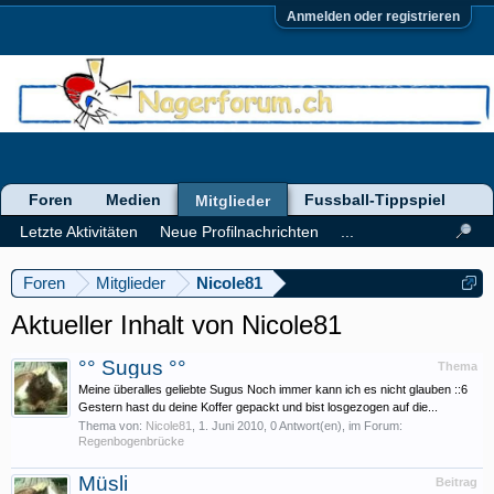
Anmelden oder registrieren
Foren
Medien
Fussball-Tippspiel
Mitglieder
Letzte Aktivitäten
Neue Profilnachrichten
...
Foren
Mitglieder
Nicole81
Aktueller Inhalt von Nicole81
°° Sugus °°
Thema
Meine überalles geliebte Sugus Noch immer kann ich es nicht glauben ::6
Gestern hast du deine Koffer gepackt und bist losgezogen auf die...
Thema von:
Nicole81
,
1. Juni 2010
, 0 Antwort(en), im Forum:
Regenbogenbrücke
Müsli
Beitrag