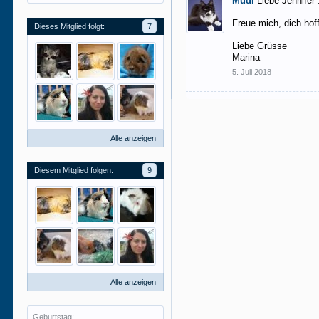
Mudi
Liebe Jennifer
Freue mich, dich hof
Dieses Mitglied folgt:
7
Liebe Grüsse
Marina
5. Juli 2018
Alle anzeigen
Diesem Mitglied folgen:
9
Alle anzeigen
Geburtstag: