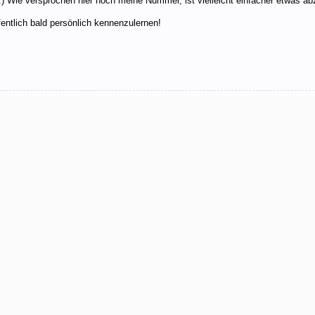
 :) Wie versprochen hier noch meine Nummer, ist vielleicht einfacher etwas
fentlich bald persönlich kennenzulernen!