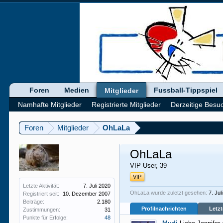
Foren
Medien
Fussball-Tippspiel
Mitglieder
Namhafte Mitglieder
Registrierte Mitglieder
Derzeitige Besu
Foren
Mitglieder
OhLaLa
OhLaLa
VIP-User
, 39
VIP
Letzte Aktivität:
7. Juli 2020
OhLaLa wurde zuletzt gesehen:
7. Jul
Registriert seit:
10. Dezember 2007
Beiträge:
2.180
Profilnachrichten
Letzt
Zustimmungen:
31
Punkte für Erfolge:
48