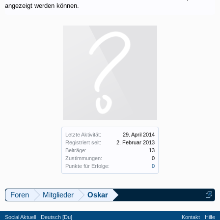
angezeigt werden können.
Letzte Aktivität:
29. April 2014
Registriert seit:
2. Februar 2013
Beiträge:
13
Zustimmungen:
0
Punkte für Erfolge:
0
Foren
Mitglieder
Oskar
Social Aktuell
Deutsch [Du]
Kontakt
Hilfe