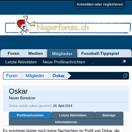
Anmelden oder registrieren
Foren
Medien
Fussball-Tippspiel
Mitglieder
Letzte Aktivitäten
Neue Profilnachrichten
...
Foren
Mitglieder
Oskar
Oskar
Neuer Benutzer
Oskar wurde zuletzt gesehen:
29. April 2014
Profilnachrichten
Letzte Aktivitäten
Beiträge
Informationen
Es existieren bisher noch keine Nachrichten im Profil von Oskar, die