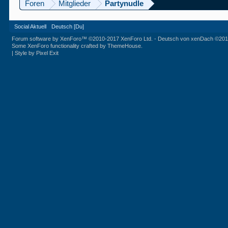
Foren
Mitglieder
Partynudle
Social Aktuell
Deutsch [Du]
Forum software by XenForo™
©2010-2017 XenForo Ltd.
-
Deutsch von xenDach
©201
Some XenForo functionality crafted by
ThemeHouse
.
|
Style by Pixel Exit