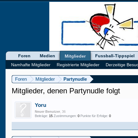
Foren
Medien
Fussball-Tippspiel
Mitglieder
Namhafte Mitglieder
Registrierte Mitglieder
Derzeitige Besu
Foren
Mitglieder
Partynudle
Mitglieder, denen Partynudle folgt
Yoru
Neuer Benutzer
, 36
Beiträge:
15
Zustimmungen:
0
Punkte für Erfolge:
0