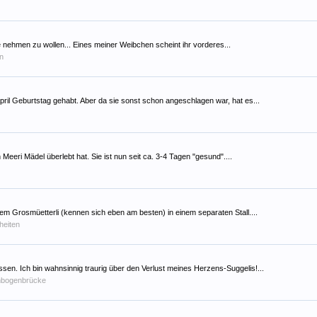
 nehmen zu wollen... Eines meiner Weibchen scheint ihr vorderes...
en
April Geburtstag gehabt. Aber da sie sonst schon angeschlagen war, hat es...
 Meeri Mädel überlebt hat. Sie ist nun seit ca. 3-4 Tagen "gesund"....
rem Grosmüetterli (kennen sich eben am besten) in einem separaten Stall....
heiten
assen. Ich bin wahnsinnig traurig über den Verlust meines Herzens-Suggelis!...
bogenbrücke