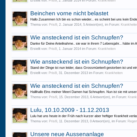
Erstellt von:
Prisi9
,
2. Januar 2014
im Forum:
Krankheiten
Beinchen vorne nicht belastet
Hallo Zusammen Ich bin es schon wieder... es scheint bei uns kein Ende
Thema von:
Prisi9
,
2. Januar 2014
, 5 Antwort(en), im Forum:
Krankheit
Wie ansteckend ist ein Schnupfen?
Danke für Deine Anteilnahme.. sie war in ihrem 7 Lebensjahr... hätte im 
Erstellt von:
Prisi9
,
1. Januar 2014
im Forum:
Krankheiten
Wie ansteckend ist ein Schnupfen?
Stand der Dinge ist nun leider, dass Grossmüetterli gestorben ist und ein
Erstellt von:
Prisi9
,
31. Dezember 2013
im Forum:
Krankheiten
Wie ansteckend ist ein Schnupfen?
Hallihallo Eins meiner Meeri Damen hat Schnupfen. Nun ist sie mit unse
Thema von:
Prisi9
,
15. Dezember 2013
, 6 Antwort(en), im Forum:
Krank
Lulu, 10.10.2009 - 11.12.2013
Lulu hat uns heute in der Früh nach kurzer aber heftiger Krankheit verl
Thema von:
Prisi9
,
11. Dezember 2013
, 0 Antwort(en), im Forum:
Regen
Unsere neue Aussenanlage