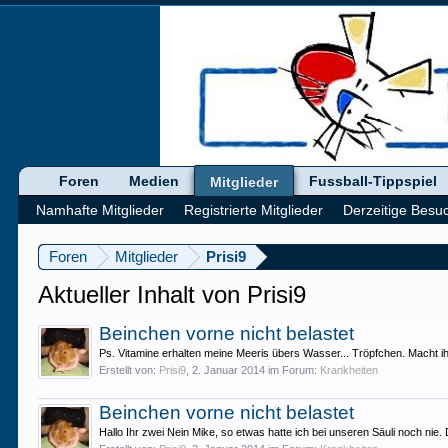
Foren
Medien
Fussball-Tippspiel
Mitglieder
Namhafte Mitglieder
Registrierte Mitglieder
Derzeitige Besu
Foren
Mitglieder
Prisi9
Aktueller Inhalt von Prisi9
Beinchen vorne nicht belastet
Ps. Vitamine erhalten meine Meeris übers Wasser... Tröpfchen. Macht i
Erstellt von:
Prisi9
,
2. Januar 2014
im Forum:
Krankheiten
Beinchen vorne nicht belastet
Hallo Ihr zwei Nein Mike, so etwas hatte ich bei unseren Säuli noch nie