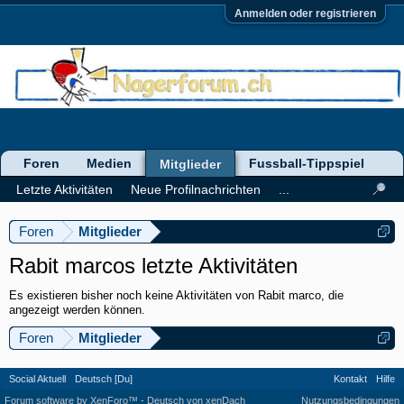
Anmelden oder registrieren
Foren
Medien
Fussball-Tippspiel
Mitglieder
Letzte Aktivitäten
Neue Profilnachrichten
...
Foren
Mitglieder
Rabit marcos letzte Aktivitäten
Es existieren bisher noch keine Aktivitäten von Rabit marco, die
angezeigt werden können.
Foren
Mitglieder
Social Aktuell
Deutsch [Du]
Kontakt
Hilfe
Forum software by XenForo™
-
Deutsch von xenDach
Nutzungsbedingungen