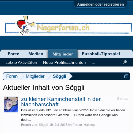
Anmelden oder registrieren
Foren
Medien
Fussball-Tippspiel
Mitglieder
Letzte Aktivitäten
Neue Profilnachrichten
...
Foren
Mitglieder
Söggli
Aktueller Inhalt von Söggli
zu kleiner Kaninchenstall in der
Beitrag
Nachbarschaft
Das ist echt erlaubt? Eine so kleine Fläche??? Und ich dachte wir haben
inzwischen viel bessere Gesetze ... :( Dann wäre das Gehege wohl
doch...
Erstellt von:
Söggli
,
19. Juli 2013
im Forum:
Haltung