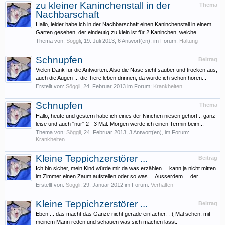
zu kleiner Kaninchenstall in der
Thema
Nachbarschaft
Hallo, leider habe ich in der Nachbarschaft einen Kaninchenstall in einem
Garten gesehen, der eindeutig zu klein ist für 2 Kaninchen, welche...
Thema von:
Söggli
,
19. Juli 2013
, 6 Antwort(en), im Forum:
Haltung
Schnupfen
Beitrag
Vielen Dank für die Antworten. Also die Nase sieht sauber und trocken aus,
auch die Augen ... die Tiere leben drinnen, da würde ich schon hören...
Erstellt von:
Söggli
,
24. Februar 2013
im Forum:
Krankheiten
Schnupfen
Thema
Hallo, heute und gestern habe ich eines der Ninchen niesen gehört .. ganz
leise und auch "nur" 2 - 3 Mal. Morgen werde ich einen Termin beim...
Thema von:
Söggli
,
24. Februar 2013
, 3 Antwort(en), im Forum:
Krankheiten
Kleine Teppichzerstörer ...
Beitrag
Ich bin sicher, mein Kind würde mir da was erzählen ... kann ja nicht mitten
im Zimmer einen Zaum aufstellen oder so was ... Ausserdem ... der...
Erstellt von:
Söggli
,
29. Januar 2012
im Forum:
Verhalten
Kleine Teppichzerstörer ...
Beitrag
Eben ... das macht das Ganze nicht gerade einfacher. :-( Mal sehen, mit
meinem Mann reden und schauen was sich machen lässt.