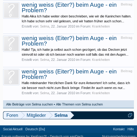
wenig weiss (Eiter?) beim Auge - ein
Beitrag
Problem?
Hallo Aika Ich habe weiter oben beschrieben, wie wir die Kaninchen halten.
Ich habe schon sehr viel gelesen, und wir hatten früher auch schon...
Erstellt von:
Selma
,
22. Januar 2010
im Forum:
Krankheiten
wenig weiss (Eiter?) beim Auge - ein
Beitrag
Problem?
Hallo! Tja, ich hatte ja selbst auch schon gezögert, ob das Decken jetzt
sinnvoll ist oder ob ich besser noch warten soll falls das mit den Augen...
Erstellt von:
Selma
,
22. Januar 2010
im Forum:
Krankheiten
wenig weiss (Eiter?) beim Auge - ein
Beitrag
Problem?
Hallo miteinander Herzlichen Dank für eure Antworten! Ich sehe, dass ich
sie besser noch nicht zum Bock bringe. Findet ihr auch wenn es nur...
Erstellt von:
Selma
,
22. Januar 2010
im Forum:
Krankheiten
Alle Beiträge von Selma suchen
Alle Themen von Selma suchen
Foren
Mitglieder
Selma
Social Aktuell
Deutsch [Du]
Kontakt
Hilfe
Forum software by XenForo™
-
Deutsch von xenDach
Nutzungsbedingungen