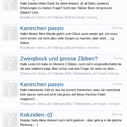
Hallo Zamba Vielen Dank für deine Antwort. @ all Gibt's (weitere)
Erfahrungen zu meiner Frage? Geht das: Kleiner Bock mit grossen
Zibben? Und...
Erstellt von:
Selma
,
24. Februar 2010
im Forum:
Haltung
Kaninchen passiv
Beitrag
Hallo! Meiner Miss Marple geht's zum Glück auch wieder gut. Ich muss
noch lernen, mir nicht allzu viele Sorgen zu machen, aber eben ... Lg
Selma
Erstellt von:
Selma
,
24. Februar 2010
im Forum:
Verhalten
Zwergbock und grosse Zibben?
Thema
Hallo Leute Ich habe im Moment 2 Zibben, noch nicht vergesellschaftet da
die eine vielleicht trägt. Aber schon mal eine Frage, für wenn es dann...
Thema von:
Selma
,
23. Februar 2010
, 9 Antwort(en), im Forum:
Haltung
Kaninchen passiv
Thema
Hallo miteinander Gibt es das bei (euren) Kaninchen, dass sie manchmal
eher passiv sind und nicht mal gross auf feines frisches Futter
reagieren?...
Thema von:
Selma
,
22. Februar 2010
, 7 Antwort(en), im Forum:
Verhalten
Kokzidien:-(((
Beitrag
Hoppla, hatte Aikas Antwort noch nicht gelesen - aber geht ja in die gleiche
Richtung ; - )