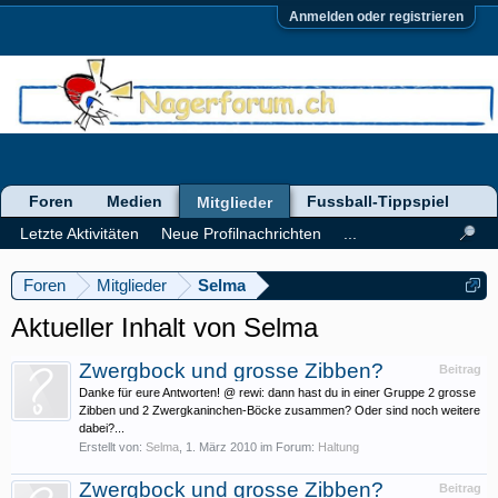
Anmelden oder registrieren
Foren
Medien
Fussball-Tippspiel
Mitglieder
Letzte Aktivitäten
Neue Profilnachrichten
...
Foren
Mitglieder
Selma
Aktueller Inhalt von Selma
Zwergbock und grosse Zibben?
Beitrag
Danke für eure Antworten! @ rewi: dann hast du in einer Gruppe 2 grosse
Zibben und 2 Zwergkaninchen-Böcke zusammen? Oder sind noch weitere
dabei?...
Erstellt von:
Selma
,
1. März 2010
im Forum:
Haltung
Zwergbock und grosse Zibben?
Beitrag