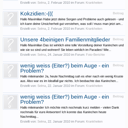
Erstellt von:
Selma
,
2. Februar 2010
im Forum:
Krankheiten
Kokzidien:-(((
Beitrag
Hallo Maximilian Habe jetzt deine Sorgen und Probleme auch gelesen - und
ich kann deine Unsicherheit gut verstehen, was soll / muss man jetzt am...
Erstellt von:
Selma
,
2. Februar 2010
im Forum:
Krankheiten
Unsere 4beinigen Familienmitglieder
Beitrag
Hallo Maximilian Das ist wirklich eine tolle Vorstellung deiner Kaninchen und
wie sie so sind und wohnen!! Sie leben wirklich im Paradies! Wie...
Erstellt von:
Selma
,
24. Januar 2010
im Forum:
Foto-Berichte
wenig weiss (Eiter?) beim Auge - ein
Beitrag
Problem?
Hallo miteinander Ja, heute Nachmittag sah es eher nach ein wenig Kruste
aus. Also war es im Idealfall gar nichts. Ich beobachte das Kaninchen...
Erstellt von:
Selma
,
22. Januar 2010
im Forum:
Krankheiten
wenig weiss (Eiter?) beim Auge - ein
Beitrag
Problem?
Hallo miteinander Ich möchte mich nochmals kurz melden - vielen Dank
nochmals für eure Antworten! Ich konnte das Kaninchen heute
Nachmittag...
Erstellt von:
Selma
,
22. Januar 2010
im Forum:
Krankheiten