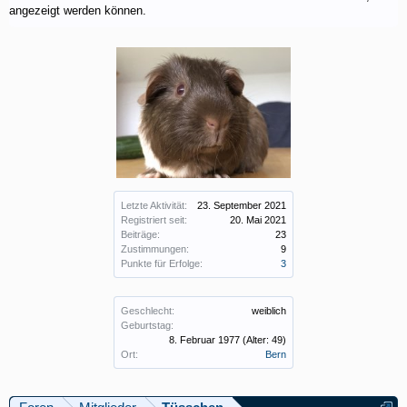
angezeigt werden können.
Letzte Aktivität:
23. September 2021
Registriert seit:
20. Mai 2021
Beiträge:
23
Zustimmungen:
9
Punkte für Erfolge:
3
Geschlecht:
weiblich
Geburtstag:
8. Februar 1977
(Alter: 49)
Ort:
Bern