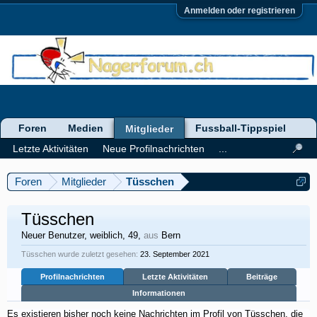
Anmelden oder registrieren
Foren
Medien
Fussball-Tippspiel
Mitglieder
Letzte Aktivitäten
Neue Profilnachrichten
...
Foren
Mitglieder
Tüsschen
Tüsschen
Neuer Benutzer
, weiblich, 49,
aus
Bern
Tüsschen wurde zuletzt gesehen:
23. September 2021
Profilnachrichten
Letzte Aktivitäten
Beiträge
Informationen
Es existieren bisher noch keine Nachrichten im Profil von Tüsschen, die