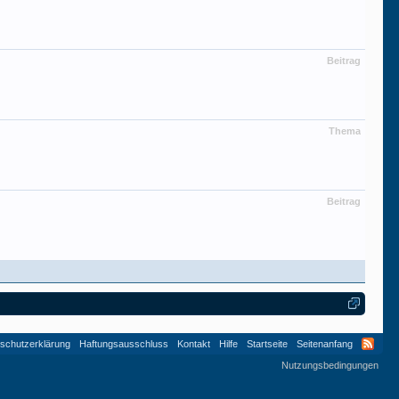
Beitrag
Thema
Beitrag
schutzerklärung
Haftungsausschluss
Kontakt
Hilfe
Startseite
Seitenanfang
Nutzungsbedingungen