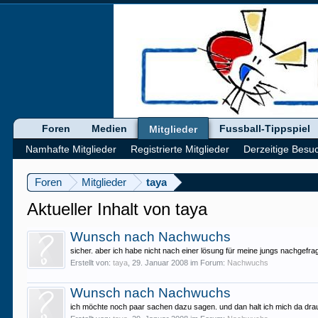
Foren
Medien
Fussball-Tippspiel
Mitglieder
Namhafte Mitglieder
Registrierte Mitglieder
Derzeitige Besu
Foren
Mitglieder
taya
Aktueller Inhalt von taya
Wunsch nach Nachwuchs
sicher. aber ich habe nicht nach einer lösung für meine jungs nachgefra
Erstellt von:
taya
,
29. Januar 2008
im Forum:
Nachwuchs
Wunsch nach Nachwuchs
ich möchte noch paar sachen dazu sagen. und dan halt ich mich da draus