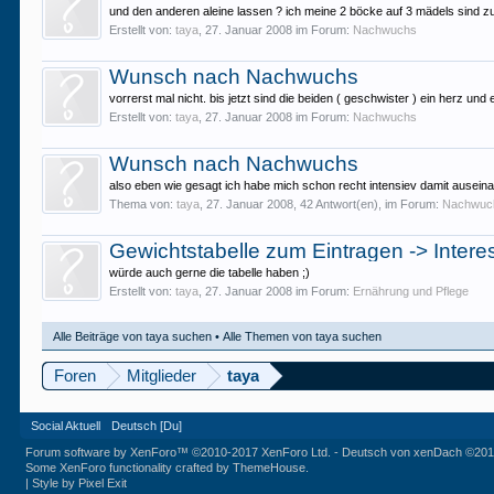
und den anderen aleine lassen ? ich meine 2 böcke auf 3 mädels sind zuv
Erstellt von:
taya
,
27. Januar 2008
im Forum:
Nachwuchs
Wunsch nach Nachwuchs
vorrerst mal nicht. bis jetzt sind die beiden ( geschwister ) ein herz u
Erstellt von:
taya
,
27. Januar 2008
im Forum:
Nachwuchs
Wunsch nach Nachwuchs
also eben wie gesagt ich habe mich schon recht intensiev damit auseinan
Thema von:
taya
,
27. Januar 2008
, 42 Antwort(en), im Forum:
Nachwuc
Gewichtstabelle zum Eintragen -> Inter
würde auch gerne die tabelle haben ;)
Erstellt von:
taya
,
27. Januar 2008
im Forum:
Ernährung und Pflege
Alle Beiträge von taya suchen
Alle Themen von taya suchen
Foren
Mitglieder
taya
Social Aktuell
Deutsch [Du]
Forum software by XenForo™
©2010-2017 XenForo Ltd.
-
Deutsch von xenDach
©201
Some XenForo functionality crafted by
ThemeHouse
.
|
Style by Pixel Exit