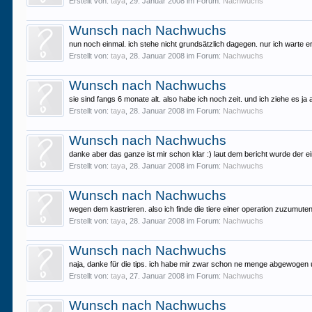
Erstellt von:
taya
,
29. Januar 2008
im Forum:
Nachwuchs
Wunsch nach Nachwuchs
nun noch einmal. ich stehe nicht grundsätzlich dagegen. nur ich warte e
Erstellt von:
taya
,
28. Januar 2008
im Forum:
Nachwuchs
Wunsch nach Nachwuchs
sie sind fangs 6 monate alt. also habe ich noch zeit. und ich ziehe es 
Erstellt von:
taya
,
28. Januar 2008
im Forum:
Nachwuchs
Wunsch nach Nachwuchs
danke aber das ganze ist mir schon klar :) laut dem bericht wurde der e
Erstellt von:
taya
,
28. Januar 2008
im Forum:
Nachwuchs
Wunsch nach Nachwuchs
wegen dem kastrieren. also ich finde die tiere einer operation zuzumuten 
Erstellt von:
taya
,
28. Januar 2008
im Forum:
Nachwuchs
Wunsch nach Nachwuchs
naja, danke für die tips. ich habe mir zwar schon ne menge abgewogen 
Erstellt von:
taya
,
27. Januar 2008
im Forum:
Nachwuchs
Wunsch nach Nachwuchs