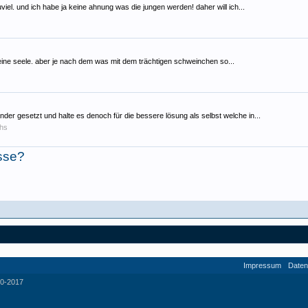
iel. und ich habe ja keine ahnung was die jungen werden! daher will ich...
nd eine seele. aber je nach dem was mit dem trächtigen schweinchen so...
der gesetzt und halte es denoch für die bessere lösung als selbst welche in...
hs
esse?
Impressum
Daten
0-2017