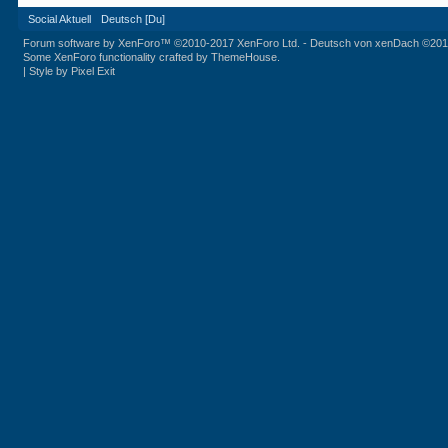
Social Aktuell
Deutsch [Du]
Forum software by XenForo™
©2010-2017 XenForo Ltd.
-
Deutsch von xenDach
©201
Some XenForo functionality crafted by
ThemeHouse
.
|
Style by Pixel Exit