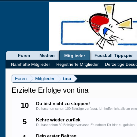
Foren
Medien
Fussball-Tippspiel
Mitglieder
Namhafte Mitglieder
Registrierte Mitglieder
Derzeitige Besu
Foren
Mitglieder
tina
Erzielte Erfolge von tina
10
Du bist nicht zu stoppen!
Du hast nun schon 100 Beiträge verfasst. Ich hoffe nicht alle an ein
5
Kehre wieder zurück
Du hast schon 30 Beiträge verfasst. Es scheint Dir hier zu gefallen!
Dein erster Beitrag