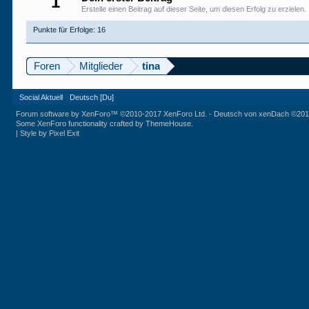
1
Erstelle einen Beitrag auf dieser Seite, um diesen Erfolg zu erzielen.
Punkte für Erfolge: 16
Foren
Mitglieder
tina
Social Aktuell
Deutsch [Du]
Forum software by XenForo™
©2010-2017 XenForo Ltd.
-
Deutsch von xenDach
©201
Some XenForo functionality crafted by
ThemeHouse
.
|
Style by Pixel Exit