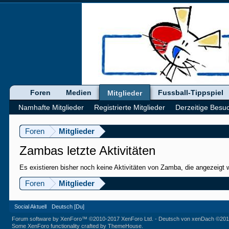
Foren
Medien
Fussball-Tippspiel
Mitglieder
Namhafte Mitglieder
Registrierte Mitglieder
Derzeitige Besu
Foren
Mitglieder
Zambas letzte Aktivitäten
Es existieren bisher noch keine Aktivitäten von Zamba, die angezeigt
Foren
Mitglieder
Social Aktuell
Deutsch [Du]
Forum software by XenForo™
©2010-2017 XenForo Ltd.
-
Deutsch von xenDach
©201
Some XenForo functionality crafted by
ThemeHouse
.