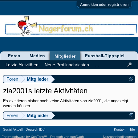
Anmelden oder registrieren
Foren
Medien
Fussball-Tippspiel
Mitglieder
Letzte Aktivitäten
Neue Profilnachrichten
...
Foren
Mitglieder
zia2001s letzte Aktivitäten
Es existieren bisher noch keine Aktivitäten von zia2001, die angezeigt
werden können.
Foren
Mitglieder
Social Aktuell
Deutsch [Du]
Kontakt
Hilfe
Forum software by XenForo™
-
Deutsch von xenDach
Nutzungsbedingungen