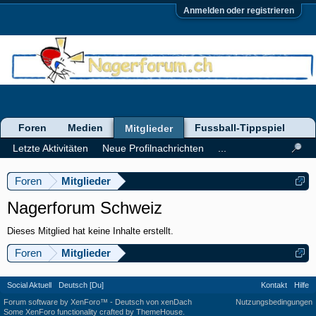
Anmelden oder registrieren
Foren
Medien
Fussball-Tippspiel
Mitglieder
Letzte Aktivitäten
Neue Profilnachrichten
...
Foren
Mitglieder
Nagerforum Schweiz
Dieses Mitglied hat keine Inhalte erstellt.
Foren
Mitglieder
Social Aktuell
Deutsch [Du]
Kontakt
Hilfe
Forum software by XenForo™
-
Deutsch von xenDach
Nutzungsbedingungen
Some XenForo functionality crafted by
ThemeHouse
.