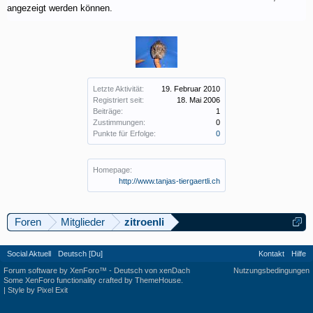
angezeigt werden können.
Letzte Aktivität:
19. Februar 2010
Registriert seit:
18. Mai 2006
Beiträge:
1
Zustimmungen:
0
Punkte für Erfolge:
0
Homepage:
http://www.tanjas-tiergaertli.ch
Foren
Mitglieder
zitroenli
Social Aktuell
Deutsch [Du]
Kontakt
Hilfe
Forum software by XenForo™
-
Deutsch von xenDach
Nutzungsbedingungen
Some XenForo functionality crafted by
ThemeHouse
.
|
Style by Pixel Exit