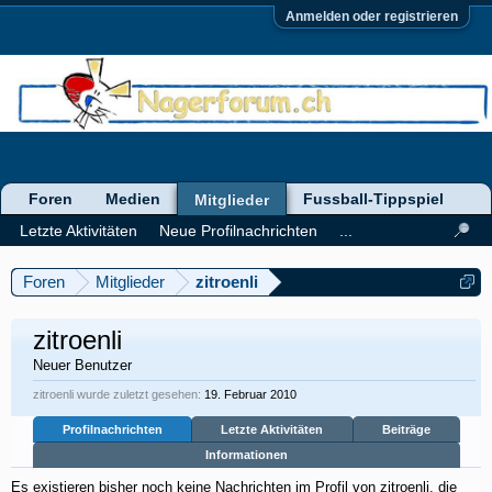
Anmelden oder registrieren
Foren
Medien
Fussball-Tippspiel
Mitglieder
Letzte Aktivitäten
Neue Profilnachrichten
...
Foren
Mitglieder
zitroenli
zitroenli
Neuer Benutzer
zitroenli wurde zuletzt gesehen:
19. Februar 2010
Profilnachrichten
Letzte Aktivitäten
Beiträge
Informationen
Es existieren bisher noch keine Nachrichten im Profil von zitroenli, die