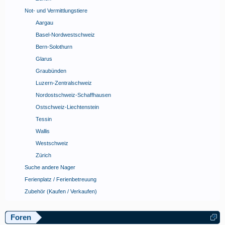
Not- und Vermittlungstiere
Aargau
Basel-Nordwestschweiz
Bern-Solothurn
Glarus
Graubünden
Luzern-Zentralschweiz
Nordostschweiz-Schaffhausen
Ostschweiz-Liechtenstein
Tessin
Wallis
Westschweiz
Zürich
Suche andere Nager
Ferienplatz / Ferienbetreuung
Zubehör (Kaufen / Verkaufen)
Foren