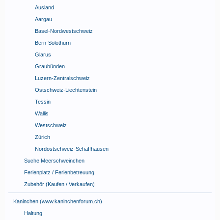
Ausland
Aargau
Basel-Nordwestschweiz
Bern-Solothurn
Glarus
Graubünden
Luzern-Zentralschweiz
Ostschweiz-Liechtenstein
Tessin
Wallis
Westschweiz
Zürich
Nordostschweiz-Schaffhausen
Suche Meerschweinchen
Ferienplatz / Ferienbetreuung
Zubehör (Kaufen / Verkaufen)
Kaninchen (www.kaninchenforum.ch)
Haltung