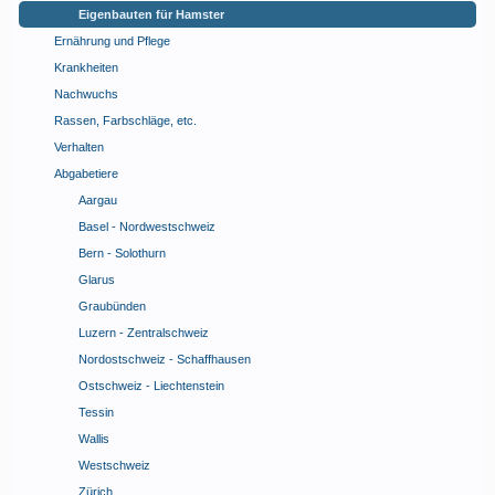
Eigenbauten für Hamster
Ernährung und Pflege
Krankheiten
Nachwuchs
Rassen, Farbschläge, etc.
Verhalten
Abgabetiere
Aargau
Basel - Nordwestschweiz
Bern - Solothurn
Glarus
Graubünden
Luzern - Zentralschweiz
Nordostschweiz - Schaffhausen
Ostschweiz - Liechtenstein
Tessin
Wallis
Westschweiz
Zürich