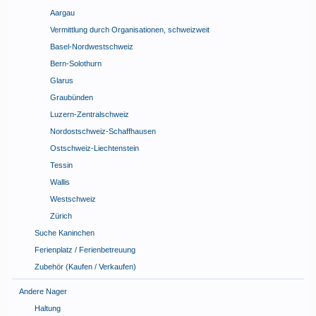
Aargau
Vermittlung durch Organisationen, schweizweit
Basel-Nordwestschweiz
Bern-Solothurn
Glarus
Graubünden
Luzern-Zentralschweiz
Nordostschweiz-Schaffhausen
Ostschweiz-Liechtenstein
Tessin
Wallis
Westschweiz
Zürich
Suche Kaninchen
Ferienplatz / Ferienbetreuung
Zubehör (Kaufen / Verkaufen)
Andere Nager
Haltung