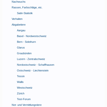
Nachwuchs
Rassen, Farbschläge, etc.
Satin-Statistik
Verhalten
Abgabetiere
Aargau
Basel - Nordwestschweiz
Bern - Solothurn
Glarus
Graubünden
Luzern - Zentralschweiz
Nordostschweiz - Schaffhausen
Ostschweiz - Liechtenstein
Tessin
Wallis
Westschweiz
Zürich
Test-Forum
Not- und Vermittlungstiere