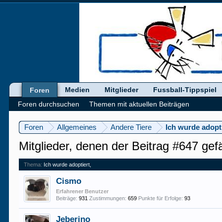
Medien
Mitglieder
Fussball-Tippspiel
Foren
Foren durchsuchen
Themen mit aktuellen Beiträgen
Foren
Allgemeines
Andere Tiere
Ich wurde adopti
Mitglieder, denen der Beitrag #647 gefä
Thema:
Ich wurde adoptiert,
Cismo
Erfahrener Benutzer
Beiträge:
931
Zustimmungen:
659
Punkte für Erfolge:
93
Jeberino