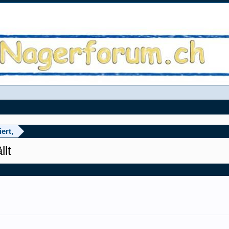
ert,
llt