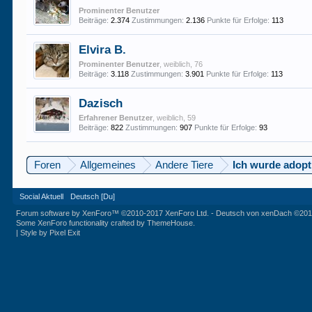
Prominenter Benutzer
Beiträge:
2.374
Zustimmungen:
2.136
Punkte für Erfolge:
113
Elvira B.
Prominenter Benutzer
, weiblich, 76
Beiträge:
3.118
Zustimmungen:
3.901
Punkte für Erfolge:
113
Dazisch
Erfahrener Benutzer
, weiblich, 59
Beiträge:
822
Zustimmungen:
907
Punkte für Erfolge:
93
Foren
Allgemeines
Andere Tiere
Ich wurde adopti
Social Aktuell
Deutsch [Du]
Forum software by XenForo™
©2010-2017 XenForo Ltd.
-
Deutsch von xenDach
©201
Some XenForo functionality crafted by
ThemeHouse
.
|
Style by Pixel Exit