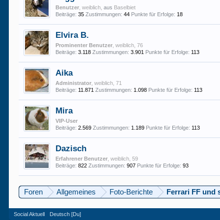
Benutzer
, weiblich,
aus
Baselbiet
Beiträge:
35
Zustimmungen:
44
Punkte für Erfolge:
18
Elvira B.
Prominenter Benutzer
, weiblich, 76
Beiträge:
3.118
Zustimmungen:
3.901
Punkte für Erfolge:
113
Aika
Administrator
, weiblich, 71
Beiträge:
11.871
Zustimmungen:
1.098
Punkte für Erfolge:
113
Mira
VIP-User
Beiträge:
2.569
Zustimmungen:
1.189
Punkte für Erfolge:
113
Dazisch
Erfahrener Benutzer
, weiblich, 59
Beiträge:
822
Zustimmungen:
907
Punkte für Erfolge:
93
Foren
Allgemeines
Foto-Berichte
Ferrari FF und 
Social Aktuell
Deutsch [Du]