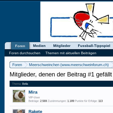
Medien
Mitglieder
Fussball-Tippspiel
Foren
Foren durchsuchen
Themen mit aktuellen Beiträgen
Foren
Meerschweinchen (www.meerschweinforum.ch)
Mitglieder, denen der Beitrag #1 gefällt
Thema:
Bella
Mira
VIP-User
Beiträge:
2.569
Zustimmungen:
1.189
Punkte für Erfolge:
113
Rakete