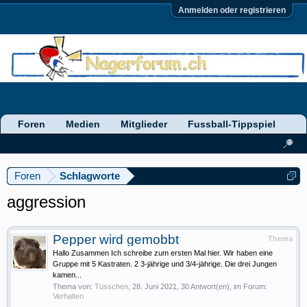
Anmelden oder registrieren
Foren
Medien
Mitglieder
Fussball-Tippspiel
Foren
Schlagworte
aggression
Pepper wird gemobbt
Thema
Hallo Zusammen Ich schreibe zum ersten Mal hier. Wir haben eine
Gruppe mit 5 Kastraten. 2 3-jährige und 3/4-jährige. Die drei Jungen
kamen...
Thema von:
Tüsschen
,
28. Juni 2021
, 30 Antwort(en), im Forum:
Verhalten