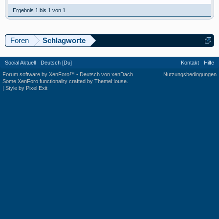
Ergebnis 1 bis 1 von 1
Foren
Schlagworte
Social Aktuell
Deutsch [Du]
Kontakt
Hilfe
Forum software by XenForo™
-
Deutsch von xenDach
Nutzungsbedingungen
Some XenForo functionality crafted by
ThemeHouse
.
|
Style by Pixel Exit