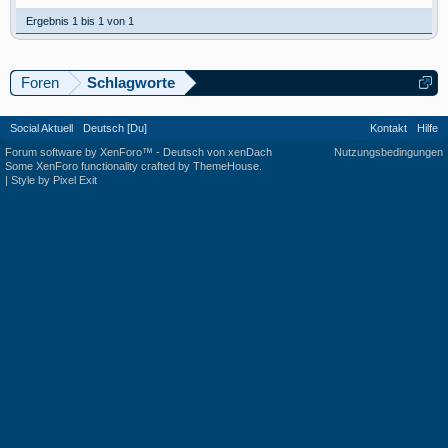
Ergebnis 1 bis 1 von 1
Foren
Schlagworte
Social Aktuell
Deutsch [Du]
Kontakt
Hilfe
Forum software by XenForo™
-
Deutsch von xenDach
Nutzungsbedingungen
Some XenForo functionality crafted by
ThemeHouse
.
|
Style by Pixel Exit