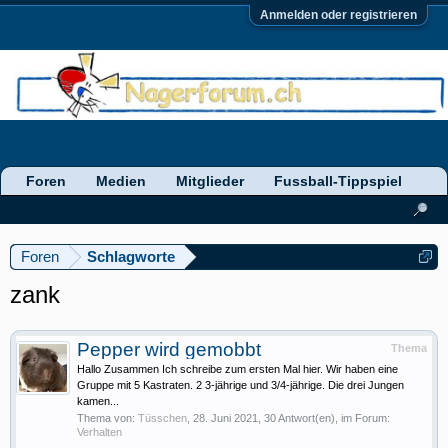
Anmelden oder registrieren
Foren
Medien
Mitglieder
Fussball-Tippspiel
Foren
Schlagworte
zank
Pepper wird gemobbt
Thema
Hallo Zusammen Ich schreibe zum ersten Mal hier. Wir haben eine
Gruppe mit 5 Kastraten. 2 3-jährige und 3/4-jährige. Die drei Jungen
kamen...
Thema von:
Tüsschen
,
28. Juni 2021
, 30 Antwort(en), im Forum:
Verhalten