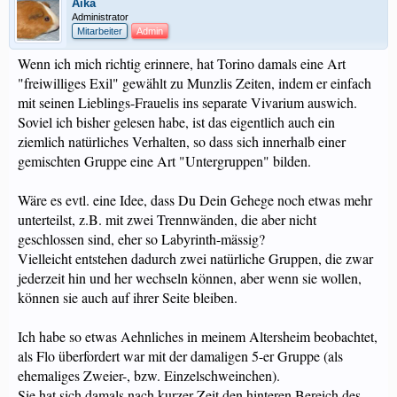
Aika
Administrator
Mitarbeiter
Admin
Wenn ich mich richtig erinnere, hat Torino damals eine Art
"freiwilliges Exil" gewählt zu Munzlis Zeiten, indem er einfach
mit seinen Lieblings-Frauelis ins separate Vivarium auswich.
Soviel ich bisher gelesen habe, ist das eigentlich auch ein
ziemlich natürliches Verhalten, so dass sich innerhalb einer
gemischten Gruppe eine Art "Untergruppen" bilden.
Wäre es evtl. eine Idee, dass Du Dein Gehege noch etwas mehr
unterteilst, z.B. mit zwei Trennwänden, die aber nicht
geschlossen sind, eher so Labyrinth-mässig?
Vielleicht entstehen dadurch zwei natürliche Gruppen, die zwar
jederzeit hin und her wechseln können, aber wenn sie wollen,
können sie auch auf ihrer Seite bleiben.
Ich habe so etwas Aehnliches in meinem Altersheim beobachtet,
als Flo überfordert war mit der damaligen 5-er Gruppe (als
ehemaliges Zweier-, bzw. Einzelschweinchen).
Sie hat sich damals nach kurzer Zeit den hinteren Bereich des