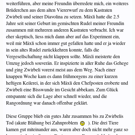
weiterführen, aber meine Freundin überredete mich, ein weiteres
Brüderchen aus dem alten Viererwurf zu dem Kastraten
Zwirbeli und seiner Diavolina zu setzen. Mäxli hatte die 2.5
Jahre seit seiner Geburt im gemischten Rudel meiner Freundin
zusammen mit mehreren anderen Kastraten verbracht. Ich war
eher skeptisch, liess mich dann aber auf das Experiment ein,
weil mir Mäxli schon immer gut gefallen hatte und er ja wieder
in sein altes Rudel zurückkehren konnte, falls die
Vergesellschaftung nicht klappen sollte. Mäxli meisterte den
Umzug jedoch souverän. Er inspizierte in aller Ruhe das Gehege
und ging Zwirbeli vorerst meist aus dem Weg. Nach einer
knappen Woche kam es dann frühmorgens zu einer kurzen
heftigen Keilerei, in der sich Mäxli den Chefposten eroberte und
Zwirbeli eine Bisswunde im Gesicht abbekam. Zum Glück
entspannte sich die Lage aber schnell wieder, und die
Rangordnung war danach offenbar geklärt.
Diese Gruppe blieb ein gutes Jahr zusammen bis zu Zwirbelis
Tod (akute Blähung bei Zahnproblem
). Die drei Tiere
kamen gut miteinander aus, waren aber doch nicht mehr ganz so