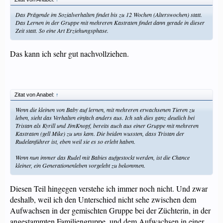
Das Prägende im Sozialverhalten findet bis zu 12 Wochen (Alterswochen) statt.
Das Lernen in der Gruppe mit mehreren Kastraten findet dann gerade in dieser
Zeit statt. So eine Art Erziehungsphase.
Das kann ich sehr gut nachvollziehen.
Zitat von Anabel:
↑
Wenn die kleinen von Baby auf lernen, mit mehreren erwachsenen Tieren zu
leben, sieht das Verhalten einfach anders aus. Ich sah dies ganz deutlich bei
Tristan als Kyrill und JimKnopf, bereits auch aus einer Gruppe mit mehreren
Kastraten (gell Mike) zu uns kam. Die beiden wussten, dass Tristan der
Rudelanführer ist, eben weil sie es so erlebt haben.
Wenn nun immer das Rudel mit Babies aufgestockt werden, ist die Chance
kleiner, ein Generationenleben vorgelebt zu bekommen.
Diesen Teil hingegen verstehe ich immer noch nicht. Und zwar
deshalb, weil ich den Unterschied nicht sehe zwischen dem
Aufwachsen in der gemischten Gruppe bei der Züchterin, in der
angestammten Familiengruppe, und dem Aufwachsen in einer