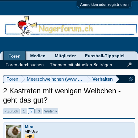
Anmelden oder registrieren
Medien
Mitglieder
Fussball-Tippspiel
Foren
Foren durchsuchen
Themen mit aktuellen Beiträgen
Foren
Meerschweinchen (www.meerschweinforum.ch)
Verhalten
2 Kastraten mit wenigen Weibchen -
geht das gut?
< Zurück
1
2
3
Weiter >
Mira
VIP-User
VIP