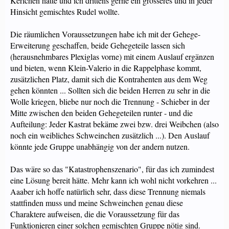
Kerlchen hatte und ich drittens gerne ein grösseres und in jeder
Hinsicht gemischtes Rudel wollte.
Die räumlichen Voraussetzungen habe ich mit der Gehege-
Erweiterung geschaffen, beide Gehegeteile lassen sich
(herausnehmbares Plexiglas vorne) mit einem Auslauf ergänzen
und bieten, wenn Klein-Valerio in die Rappelphase kommt,
zusätzlichen Platz, damit sich die Kontrahenten aus dem Weg
gehen könnten ... Sollten sich die beiden Herren zu sehr in die
Wolle kriegen, bliebe nur noch die Trennung - Schieber in der
Mitte zwischen den beiden Gehegeteilen runter - und die
Aufteilung: Jeder Kastrat bekäme zwei bzw. drei Weibchen (also
noch ein weibliches Schweinchen zusätzlich ...). Den Auslauf
könnte jede Gruppe unabhängig von der andern nutzen.
Das wäre so das "Katastrophenszenario", für das ich zumindest
eine Lösung bereit hätte. Mehr kann ich wohl nicht vorkehren ...
Aaaber ich hoffe natürlich sehr, dass diese Trennung niemals
stattfinden muss und meine Schweinchen genau diese
Charaktere aufweisen, die die Voraussetzung für das
Funktionieren einer solchen gemischten Gruppe nötig sind.