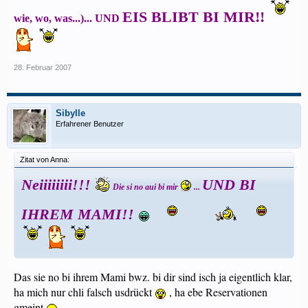
EIS BLIBT BI MIR!!
wie, wo, was...)... UND
28. Februar 2007
Sibylle
Erfahrener Benutzer
Zitat von Anna:
Neiiiiiiii!!!
UND BI
Die si no aui bi mir
...
IHREM MAMI!!
Das sie no bi ihrem Mami bwz. bi dir sind isch ja eigentlich klar,
ha mich nur chli falsch usdrückt
, ha ebe Reservationen
gmeint