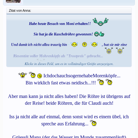
Zitat von Anna:
Habe heute Besuch von Moni erhalten!!
Sie hat ja die Kuschelröhre gewonnen!
Und damit ich nicht allzu traurig bin
, hat sie mir eine
Riesentüte voller Mohrenköpfe als "Trostpreis" gebracht...
Klicke in dieses Feld, um es in vollständiger Größe anzuzeigen.
meine Tochter freut sich noch mehr!
IchdochauchsogernehabeMorenköpfe...
Daaaaanke!
Bin wirklich fast etwas neidisch...!!!
Aber man kann ja nicht alles haben! Die Röhre ist übrigens auf
der Reise! beide Röhren, die für Claudi auch!
Iss ja nicht alle auf einmal, denn sonst wird es einem übel, ich
spreche aus Erfahrung...
Grüessli Manu (der das Wasser im Munde zusammenläuft)