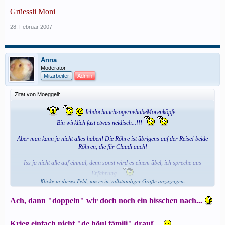
Grüessli Moni
28. Februar 2007
Anna
Moderator
Mitarbeiter
Admin
Zitat von Moeggeli:
IchdochauchsogernehabeMorenköpfe...
Bin wirklich fast etwas neidisch...!!!
Aber man kann ja nicht alles haben! Die Röhre ist übrigens auf der Reise! beide
Röhren, die für Claudi auch!
Iss ja nicht alle auf einmal, denn sonst wird es einem übel, ich spreche aus
Erfahrung...
Klicke in dieses Feld, um es in vollständiger Größe anzuzeigen.
Grüessli Manu (der das Wasser im Munde zusammenläuft)
Ach, dann "doppeln" wir doch noch ein bisschen nach...
Krieg einfach nicht "de höul fämili" drauf...
...