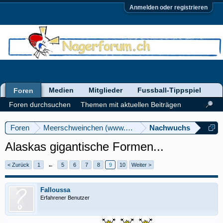
Anmelden oder registrieren
Medien
Mitglieder
Fussball-Tippspiel
Foren
Foren durchsuchen
Themen mit aktuellen Beiträgen
Foren
Meerschweinchen (www.meerschweinforum.ch)
Nachwuchs
Alaskas gigantische Formen...
< Zurück
1
←
5
6
7
8
9
10
Weiter >
Falloussa
Erfahrener Benutzer