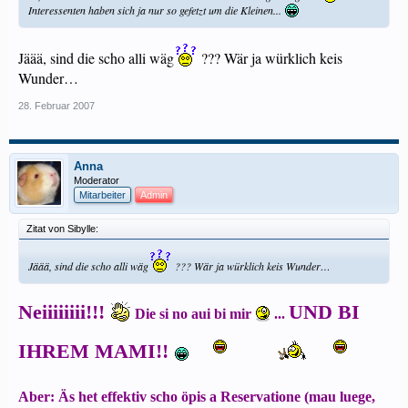
Interessenten haben sich ja nur so gefetzt um die Kleinen...
Jäää, sind die scho alli wäg
??? Wär ja würklich keis
Wunder…
28. Februar 2007
Anna
Moderator
Mitarbeiter
Admin
Zitat von Sibylle:
Jäää, sind die scho alli wäg
??? Wär ja würklich keis Wunder…
Neiiiiiiii!!!
UND BI
Die si no aui bi mir
...
IHREM MAMI!!
Aber: Äs het effektiv scho öpis a Reservatione (mau luege,