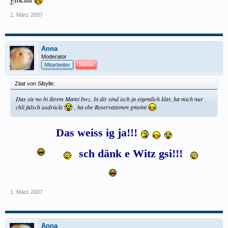
1. März 2007
Anna
Moderator
Mitarbeiter
Admin
Zitat von Sibylle:
Das sie no bi ihrem Mami bwz. bi dir sind isch ja eigentlich klar, ha mich nur
chli falsch usdrückt
, ha ebe Reservationen gmeint
Das weiss ig ja!!!
sch dänk e Witz gsi!!!
​
1. März 2007
Anna