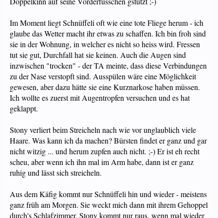
Doppelkinn auf seine Vorderfüsschen gstützt ;-)
Im Moment liegt Schnüffeli oft wie eine tote Fliege herum - ich
glaube das Wetter macht ihr etwas zu schaffen. Ich bin froh sind
sie in der Wohnung, in welcher es nicht so heiss wird. Fressen
tut sie gut, Durchfall hat sie keinen. Auch die Augen sind
inzwischen "trocken" - der TA meinte, dass diese Verbindungen
zu der Nase verstopft sind. Ausspülen wäre eine Möglichkeit
gewesen, aber dazu hätte sie eine Kurznarkose haben müssen.
Ich wollte es zuerst mit Augentropfen versuchen und es hat
geklappt.
Stony verliert beim Streicheln nach wie vor unglaublich viele
Haare. Was kann ich da machen? Bürsten findet er ganz und gar
nicht witzig ... und herum zupfen auch nicht. ;-) Er ist eh recht
scheu, aber wenn ich ihn mal im Arm habe, dann ist er ganz
ruhig und lässt sich streicheln.
Aus dem Käfig kommt nur Schnüffeli hin und wieder - meistens
ganz früh am Morgen. Sie weckt mich dann mit ihrem Gehoppel
durch's Schlafzimmer. Stony kommt nur raus, wenn mal wieder