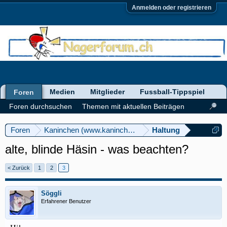
Anmelden oder registrieren
Medien
Mitglieder
Fussball-Tippspiel
Foren
Foren durchsuchen
Themen mit aktuellen Beiträgen
Foren
Kaninchen (www.kaninchenforum.ch)
Haltung
alte, blinde Häsin - was beachten?
< Zurück
1
2
3
Söggli
Erfahrener Benutzer