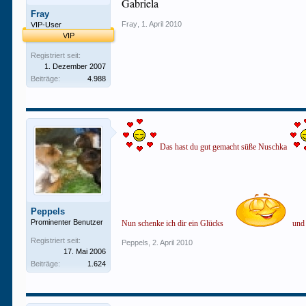
Gabriela
Fray
Fray
,
1. April 2010
VIP-User
VIP
Registriert seit:
1. Dezember 2007
Beiträge:
4.988
Das hast du gut gemacht süße Nuschka
Peppels
Prominenter Benutzer
Nun schenke ich dir ein Glücks
und a
Registriert seit:
Peppels
,
2. April 2010
17. Mai 2006
Beiträge:
1.624