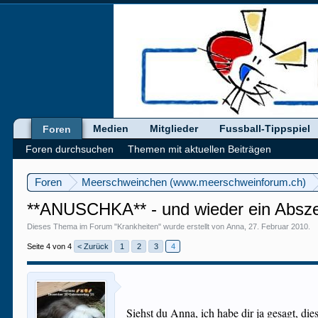
Medien
Mitglieder
Fussball-Tippspiel
Foren
Foren durchsuchen
Themen mit aktuellen Beiträgen
Foren
Meerschweinchen (www.meerschweinforum.ch)
**ANUSCHKA** - und wieder ein Absze
Dieses Thema im Forum "
Krankheiten
" wurde erstellt von
Anna
,
27. Februar 2010
.
Seite 4 von 4
< Zurück
1
2
3
4
Siehst du Anna, ich habe dir ja gesagt, di