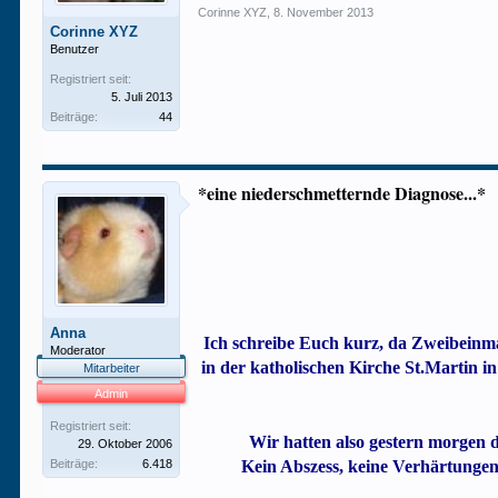
Corinne XYZ
,
8. November 2013
Corinne XYZ
Benutzer
Registriert seit:
5. Juli 2013
Beiträge:
44
*eine niederschmetternde Diagnose...*
Anna
Ich schreibe Euch kurz, da Zweibeinma
Moderator
in der katholischen Kirche St.Martin i
Mitarbeiter
Admin
Registriert seit:
Wir hatten also gestern morgen 
29. Oktober 2006
Beiträge:
6.418
Kein Abszess, keine Verhärtungen 