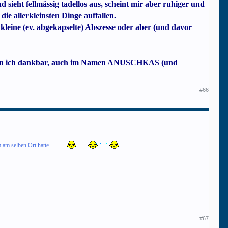
ieht fellmässig tadellos aus, scheint mir aber ruhiger und
ie allerkleinsten Dinge auffallen.
leine (ev. abgekapselte) Abszesse oder aber (und davor
 bin ich dankbar, auch im Namen ANUSCHKAS (und
#66
 selben Ort hatte.......
#67