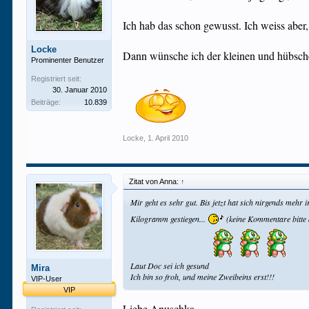
Ich hab das schon gewusst. Ich weiss aber, 
Locke
Dann wünsche ich der kleinen und hübsch
Prominenter Benutzer
Registriert seit:
30. Januar 2010
Beiträge:
10.839
Locke
,
1. April 2010
Zitat von Anna:
↑
Mir geht es sehr gut. Bis jetzt hat sich nirgends mehr
Kilogramm gestiegen...
(keine Kommentare bitte 
Laut Doc sei ich gesund
Mira
Ich bin so froh, und meine Zweibeins erst!!!
VIP-User
VIP
Liebe Anuschka