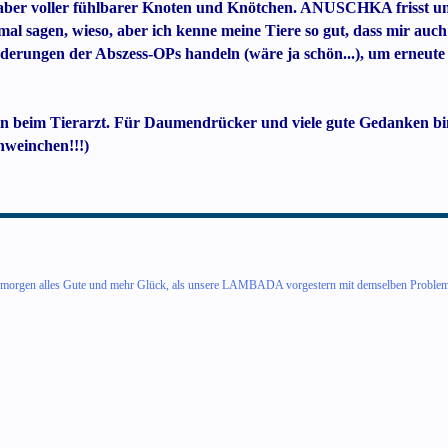
aber voller fühlbarer Knoten und Knötchen. ANUSCHKA frisst und s
al sagen, wieso, aber ich kenne meine Tiere so gut, dass mir auch d
erungen der Abszess-OPs handeln (wäre ja schön...), um erneute k
in beim Tierarzt. Für Daumendrücker und viele gute Gedanken
hweinchen!!!)
morgen alles Gute und mehr Glück, als unsere LAMBADA vorgestern mit demselben Problem am