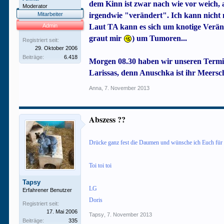
dem Kinn ist zwar nach wie vor weich, 
Moderator
Mitarbeiter
irgendwie "verändert". Ich kann nicht m
Admin
Laut TA kann es sich um knotige Veränd
graut mir
) um Tumoren...
Registriert seit:
29. Oktober 2006
Beiträge:
6.418
Morgen 08.30 haben wir unseren Term
Larissas, denn Anuschka ist ihr Meersc
Anna
,
7. November 2013
Abszess ??
Drücke ganz fest die Daumen und wünsche ich Euch für 
Toi toi toi
Tapsy
LG
Erfahrener Benutzer
Doris
Registriert seit:
17. Mai 2006
Tapsy
,
7. November 2013
Beiträge:
335