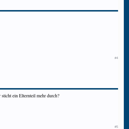
#4
ticht ein Elternteil mehr durch?
#5