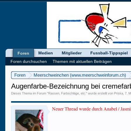
Medien
Mitglieder
Fussball-Tippspiel
Foren
Foren durchsuchen
Themen mit aktuellen Beiträgen
Foren
Meerschweinchen (www.meerschweinforum.ch)
Augenfarbe-Bezeichnung bei cremefar
Dieses Thema im Forum "
Rassen, Farbschläge, etc.
" wurde erstellt von
Priska
,
7. M
Neuer Thread wurde durch Anabel / Jasmin