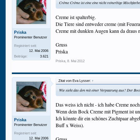
Crème Crème ist eine eine nicht reinerbige Mischfarbe
Creme ist spalterbig.
Die Tiere sind entweder creme (mit Feuer
Creme mit dunklen Augen kann da draus ni
Priska
Prominenter Benutzer
Gruss
Registriert seit:
Priska
12. Mai 2006
Beiträge:
3.621
Priska
,
8. Mai 2012
Zitat von Eva Lysser:
↑
Wie sieht das den mit einer Verpaarung aus? Der Bock 
Das weiss ich nicht - ich habe Creme noc
Wenn dein Bock Creme mit Pigment ist und n
Ich könnte dir ein schönes Zuchtpaar abg
Priska
Buff x Weiss).
Prominenter Benutzer
Registriert seit:
Gruss
12. Mai 2006