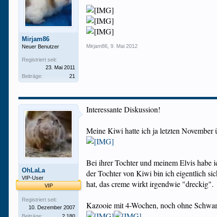
Mirjam86
Mirjam86
,
9. Mai 2012
Neuer Benutzer
Registriert seit:
23. Mai 2011
Beiträge:
21
Interessante Diskussion!
Meine Kiwi hatte ich ja letzten November ü
Bei ihrer Tochter und meinem Elvis habe i
OhLaLa
der Tochter von Kiwi bin ich eigentlich si
VIP-User
hat, das creme wirkt irgendwie "dreckig".
VIP
Registriert seit:
Kazooie mit 4-Wochen, noch ohne Schwarz
10. Dezember 2007
Beiträge:
2.180