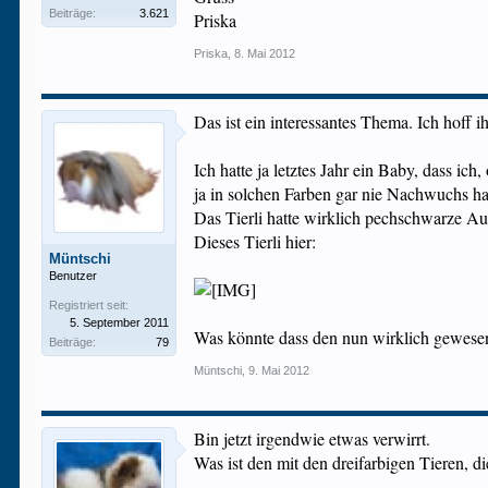
Beiträge:
3.621
Priska
Priska
,
8. Mai 2012
Das ist ein interessantes Thema. Ich hoff 
Ich hatte ja letztes Jahr ein Baby, dass i
ja in solchen Farben gar nie Nachwuchs hab
Das Tierli hatte wirklich pechschwarze 
Dieses Tierli hier:
Müntschi
Benutzer
Registriert seit:
5. September 2011
Was könnte dass den nun wirklich gewesen 
Beiträge:
79
Müntschi
,
9. Mai 2012
Bin jetzt irgendwie etwas verwirrt.
Was ist den mit den dreifarbigen Tieren, 