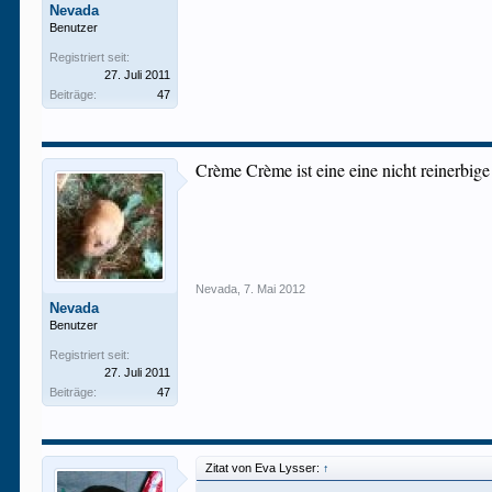
Nevada
Benutzer
Registriert seit:
27. Juli 2011
Beiträge:
47
Crème Crème ist eine eine nicht reinerbige
Nevada
,
7. Mai 2012
Nevada
Benutzer
Registriert seit:
27. Juli 2011
Beiträge:
47
Zitat von Eva Lysser:
↑