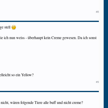
#8
ge stell
- wie ich nun weiss - überhaupt kein Creme gewesen. Da ich sonst
lleicht so ein Yellow?
#9
icht, wären folgende Tiere alle buff und nicht creme?