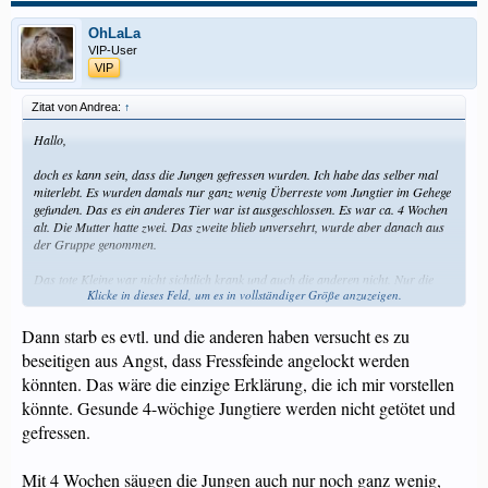
OhLaLa
VIP-User
VIP
Zitat von Andrea:
↑
Hallo,
doch es kann sein, dass die Jungen gefressen wurden. Ich habe das selber mal
miterlebt. Es wurden damals nur ganz wenig Überreste vom Jungtier im Gehege
gefunden. Das es ein anderes Tier war ist ausgeschlossen. Es war ca. 4 Wochen
alt. Die Mutter hatte zwei. Das zweite blieb unversehrt, wurde aber danach aus
der Gruppe genommen.
Das tote Kleine war nicht sichtlich krank und auch die anderen nicht. Nur die
Klicke in dieses Feld, um es in vollständiger Größe anzuzeigen.
Mutter hatte an Gewicht verloren (erst nach 3 Wochen mit Jungtieren). Ev. hatte
sie zu wenig Milch und das Kleine wurde deshalb getötet? Die Jungen sahen aber
nicht unterernährt aus.
Dann starb es evtl. und die anderen haben versucht es zu
beseitigen aus Angst, dass Fressfeinde angelockt werden
Die Meeris hatten viel Platz und genug Futter.
könnten. Das wäre die einzige Erklärung, die ich mir vorstellen
könnte. Gesunde 4-wöchige Jungtiere werden nicht getötet und
gefressen.
Mit 4 Wochen säugen die Jungen auch nur noch ganz wenig,