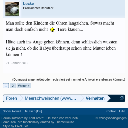
Locke
Prominenter Benutzer
Man sollte den Kindern die Ohren langziehen. Sowas macht
man doch einfach nicht
Tiere klauen...
Hätte auch ins Auge gehen können, denn schliesslich wussten
sie ja nicht, ob die Babys überhaupt schon ohne Mutter leben
können!!
21. Januar 2012
(Du musst angemeldet oder registriert sein, um eine Antwort erstellen zu können.)
1
2
Weiter >
Foren
Meerschweinchen (www.meerschweinforum.ch)
Verhalten
Social Aktuell
Deutsch [Du]
Kontakt
Hilfe
Forum software by XenForo™
-
Deutsch von xenDach
Nutzungsbedingungen
Some XenForo functionality crafted by
ThemeHouse
.
|
Style by Pixel Exit