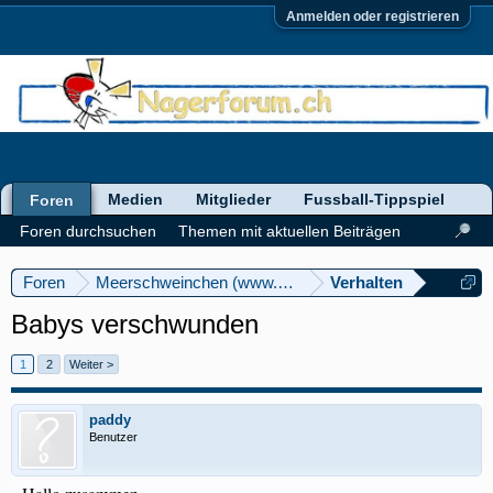
Anmelden oder registrieren
Medien
Mitglieder
Fussball-Tippspiel
Foren
Foren durchsuchen
Themen mit aktuellen Beiträgen
Foren
Meerschweinchen (www.meerschweinforum.ch)
Verhalten
Babys verschwunden
1
2
Weiter >
paddy
Benutzer