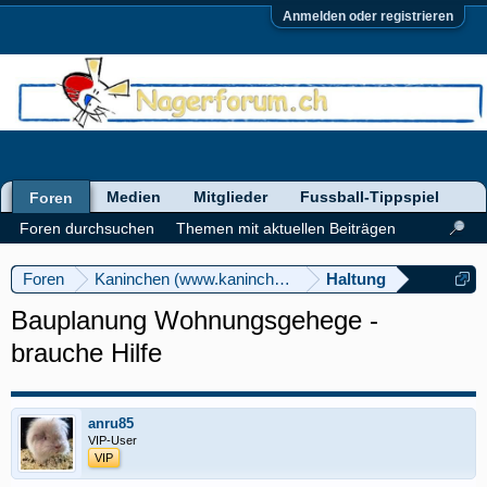
Anmelden oder registrieren
Medien
Mitglieder
Fussball-Tippspiel
Foren
Foren durchsuchen
Themen mit aktuellen Beiträgen
Foren
Kaninchen (www.kaninchenforum.ch)
Haltung
Bauplanung Wohnungsgehege -
brauche Hilfe
anru85
VIP-User
VIP