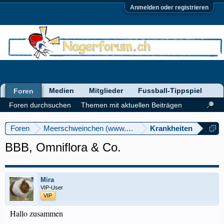
Anmelden oder registrieren
Medien
Mitglieder
Fussball-Tippspiel
Foren
Foren durchsuchen
Themen mit aktuellen Beiträgen
Foren
Meerschweinchen (www.meerschweinforum.ch)
Krankheiten
BBB, Omniflora & Co.
Mira
VIP-User
VIP
Hallo zusammen