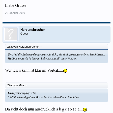
Liebe Grüsse
26. Januar 2010
Herzensbrecher
Guest
Zitat von Herzensbrecher:
↑
Tot sind die Bakterienkonzentrate ja nicht, sie sind gefriergetrocknet, lyophilisiert.
Haltbar gemacht in ihrem "Lebenszustand" ohne Wasser.
Wer lesen kann ist klar im Vorteil.....
Zitat von Mira:
↑
Lactoferment
(Kapseln)
5 Milliarden abgetötete Bakterien Lactobacillus acidophilus
Da steht doch nun ausdrücklich a b g e t ö t e t....