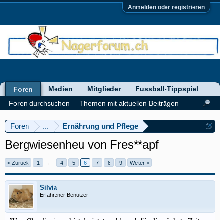
Anmelden oder registrieren
Medien
Mitglieder
Fussball-Tippspiel
Foren
Foren durchsuchen
Themen mit aktuellen Beiträgen
Foren
...
Ernährung und Pflege
Bergwiesenheu von Fres**apf
< Zurück
1
←
4
5
6
7
8
9
Weiter >
Silvia
Erfahrener Benutzer