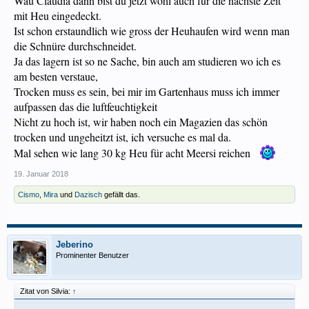
Wau Claudia dann bist du jetzt wohl auch für die nächste Zeit
mit Heu eingedeckt.
Ist schon erstaundlich wie gross der Heuhaufen wird wenn man
die Schnüre durchschneidet.
Ja das lagern ist so ne Sache, bin auch am studieren wo ich es
am besten verstaue,
Trocken muss es sein, bei mir im Gartenhaus muss ich immer
aufpassen das die luftfeuchtigkeit
Nicht zu hoch ist, wir haben noch ein Magazien das schön
trocken und ungeheitzt ist, ich versuche es mal da.
Mal sehen wie lang 30 kg Heu für acht Meersi reichen
19. Januar 2018
Cismo
,
Mira
und
Dazisch
gefällt das.
Jeberino
Prominenter Benutzer
Zitat von Silvia:
↑