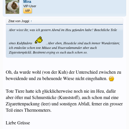
Mira
VIP-User
VIP
Zitat von Joggi:
↑
Aber wisst ihr, was ich gestern Abend im Heu gefunden habe? Beachtliche Teile
eines Kuhfladens
. Aber eben, Heusäcke sind auch immer Wundertüten;
ich entdeckte schon tote Mäuse und Feuersalamander aber auch
Zigarettenpäckli. Bestimmt erging es euch auch schon so.
Oh, da wurde wohl (von der Kuh) der Unterschied zwischen zu
beweidende und zu beheuende Wiese nicht eingehalten.
Tote Tiere hatte ich glücklicherweise noch nie im Heu, dafür
aber öfter mal Schnurstücke (Kunststoff), auch schon mal eine
Zigarettenpackung (leer) und sonstigen Abfall, ferner ein grosser
Teil eines Thermometers.
Liebe Grüsse