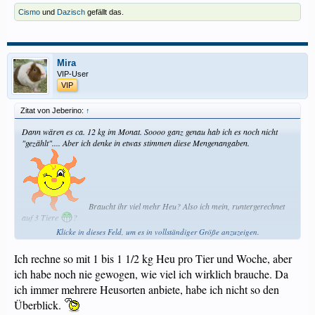
Cismo
und
Dazisch
gefällt das.
Mira
VIP-User
VIP
Zitat von Jeberino:
↑
Dann wären es ca. 12 kg im Monat. Soooo ganz genau hab ich es noch nicht
"gezählt".... Aber ich denke in etwas stimmen diese Mengenangaben.
Braucht ihr viel mehr Heu? Also ich mein, runtergerechnet
auf 3 Tiere
?
Klicke in dieses Feld, um es in vollständiger Größe anzuzeigen.
Übrigens, bei meinen Angaben schmeisse ich täglich viel Heu weg. Ich denke, die
Hälfte landet in der Grünabfalltonne ...
Ich rechne so mit 1 bis 1 1/2 kg Heu pro Tier und Woche, aber
ich habe noch nie gewogen, wie viel ich wirklich brauche. Da
ich immer mehrere Heusorten anbiete, habe ich nicht so den
Überblick.