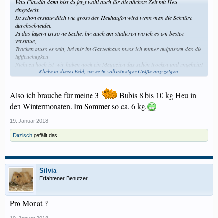
Wau Claudia dann bist du jetzt wohl auch für die nächste Zeit mit Heu
eingedeckt.
Ist schon erstaundlich wie gross der Heuhaufen wird wenn man die Schnüre
durchschneidet.
Ja das lagern ist so ne Sache, bin auch am studieren wo ich es am besten
verstaue,
Trocken muss es sein, bei mir im Gartenhaus muss ich immer aufpassen das die
luftfeuchtigkeit
Nicht zu hoch ist, wir haben noch ein Magazien das schön trocken und ungeheitzt
Klicke in dieses Feld, um es in vollständiger Größe anzuzeigen.
ist, ich versuche es mal da.
Mal sehen wie lang 30 kg Heu für acht Meersi reichen
Also ich brauche für meine 3
Bubis 8 bis 10 kg Heu in
den Wintermonaten. Im Sommer so ca. 6 kg.
19. Januar 2018
Dazisch
gefällt das.
Silvia
Erfahrener Benutzer
Pro Monat ?