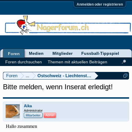
Anmelden oder registrieren
Medien
Mitglieder
Fussball-Tippspiel
Foren
Foren durchsuchen
Themen mit aktuellen Beiträgen
Foren
...
Ostschweiz - Liechtenstein
Bitte melden, wenn Inserat erledigt!
Aika
Administrator
Mitarbeiter
Admin
Hallo zusammen