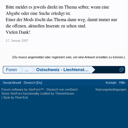
Bitte meldet es jeweils direkt im Thema selber, wenn eine
Abgabe oder eine Suche erledigt ist.
Einer der Mods löscht das Thema dann weg, damit immer nur
die offenen, aktuellen Inserate zu sehen sind.
Vielen Dank!
17. Januar 2007
(Du musst angemeldet oder registriert sein, um eine Antwort erstellen zu können.)
Foren
...
Ostschweiz - Liechtenstein
Social Aktuell
Deutsch [Du]
Kontakt
Hilfe
Forum software by XenForo™
-
Deutsch von xenDach
Nutzungsbedingungen
Some XenForo functionality crafted by
ThemeHouse
.
|
Style by Pixel Exit