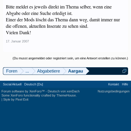
Bitte meldet es jeweils direkt im Thema selber, wenn eine
Abgabe oder eine Suche erledigt ist.
Einer der Mods löscht das Thema dann weg, damit immer nur
die offenen, aktuellen Inserate zu sehen sind.
Vielen Dank!
17. Januar 2007
(Du musst angemeldet oder registriert sein, um eine Antwort erstellen zu können.)
Foren
...
Abgabetiere
Aargau
Social Aktuell
Deutsch [Du]
Kontakt
Hilfe
Forum software by XenForo™
-
Deutsch von xenDach
Nutzungsbedingungen
Some XenForo functionality crafted by
ThemeHouse
.
|
Style by Pixel Exit