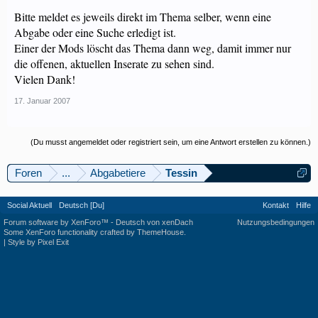
Bitte meldet es jeweils direkt im Thema selber, wenn eine
Abgabe oder eine Suche erledigt ist.
Einer der Mods löscht das Thema dann weg, damit immer nur
die offenen, aktuellen Inserate zu sehen sind.
Vielen Dank!
17. Januar 2007
(Du musst angemeldet oder registriert sein, um eine Antwort erstellen zu können.)
Foren
...
Abgabetiere
Tessin
Social Aktuell
Deutsch [Du]
Kontakt
Hilfe
Forum software by XenForo™
-
Deutsch von xenDach
Nutzungsbedingungen
Some XenForo functionality crafted by
ThemeHouse
.
|
Style by Pixel Exit