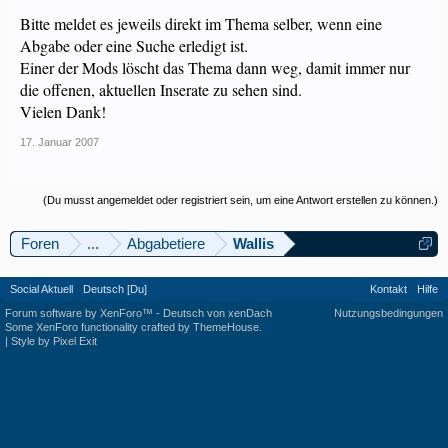
Bitte meldet es jeweils direkt im Thema selber, wenn eine
Abgabe oder eine Suche erledigt ist.
Einer der Mods löscht das Thema dann weg, damit immer nur
die offenen, aktuellen Inserate zu sehen sind.
Vielen Dank!
17. Januar 2007
(Du musst angemeldet oder registriert sein, um eine Antwort erstellen zu können.)
Foren
...
Abgabetiere
Wallis
Social Aktuell
Deutsch [Du]
Kontakt
Hilfe
Forum software by XenForo™
-
Deutsch von xenDach
Nutzungsbedingungen
Some XenForo functionality crafted by
ThemeHouse
.
|
Style by Pixel Exit