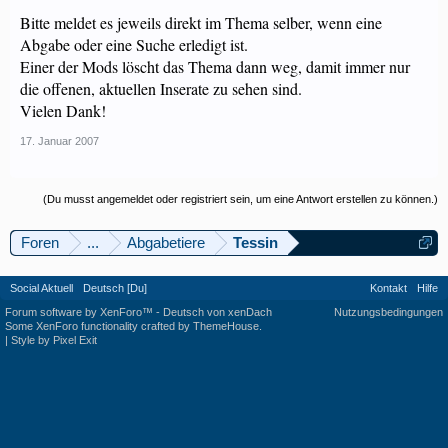
Bitte meldet es jeweils direkt im Thema selber, wenn eine
Abgabe oder eine Suche erledigt ist.
Einer der Mods löscht das Thema dann weg, damit immer nur
die offenen, aktuellen Inserate zu sehen sind.
Vielen Dank!
17. Januar 2007
(Du musst angemeldet oder registriert sein, um eine Antwort erstellen zu können.)
Foren
...
Abgabetiere
Tessin
Social Aktuell
Deutsch [Du]
Kontakt
Hilfe
Forum software by XenForo™
-
Deutsch von xenDach
Nutzungsbedingungen
Some XenForo functionality crafted by
ThemeHouse
.
|
Style by Pixel Exit