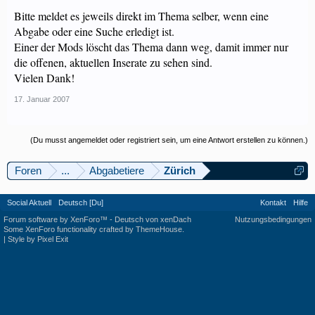
Bitte meldet es jeweils direkt im Thema selber, wenn eine
Abgabe oder eine Suche erledigt ist.
Einer der Mods löscht das Thema dann weg, damit immer nur
die offenen, aktuellen Inserate zu sehen sind.
Vielen Dank!
17. Januar 2007
(Du musst angemeldet oder registriert sein, um eine Antwort erstellen zu können.)
Foren
...
Abgabetiere
Zürich
Social Aktuell
Deutsch [Du]
Kontakt
Hilfe
Forum software by XenForo™
-
Deutsch von xenDach
Nutzungsbedingungen
Some XenForo functionality crafted by
ThemeHouse
.
|
Style by Pixel Exit