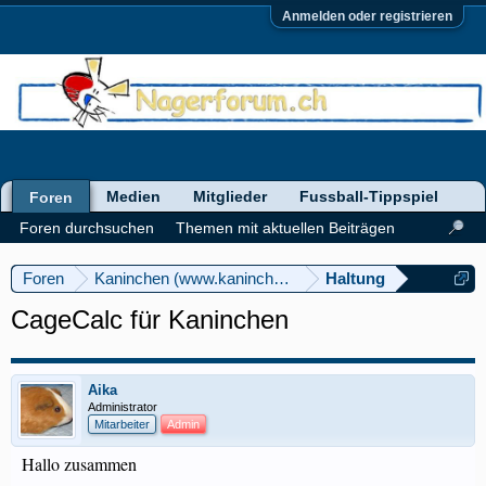
Anmelden oder registrieren
Medien
Mitglieder
Fussball-Tippspiel
Foren
Foren durchsuchen
Themen mit aktuellen Beiträgen
Foren
Kaninchen (www.kaninchenforum.ch)
Haltung
CageCalc für Kaninchen
Aika
Administrator
Mitarbeiter
Admin
Hallo zusammen