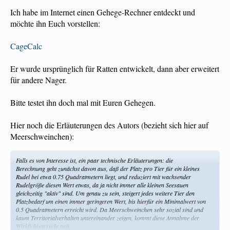
Ich habe im Internet einen Gehege-Rechner entdeckt und
möchte ihn Euch vorstellen:
CageCalc
Er wurde ursprünglich für Ratten entwickelt, dann aber erweitert
für andere Nager.
Bitte testet ihn doch mal mit Euren Gehegen.
Hier noch die Erläuterungen des Autors (bezieht sich hier auf
Meerschweinchen):
Falls es von Interesse ist, ein paar technische Erläuterungen: die
Berechnung geht zunächst davon aus, daß der Platz pro Tier für ein kleines
Rudel bei etwa 0.75 Quadratmetern liegt, und reduziert mit wachsender
Rudelgröße diesen Wert etwas, da ja nicht immer alle kleinen Seesauen
gleichzeitig "aktiv" sind. Um genau zu sein, steigert jedes weitere Tier den
Platzbedarf um einen immer geringeren Wert, bis hierfür ein Minimalwert von
0.5 Quadratmetern erreicht wird. Da Meerschweinchen sehr sozial sind und
kaum Territorialverhalten untereinander zeigen, kommt diese Annahme der
Wirklichkeit recht nah.