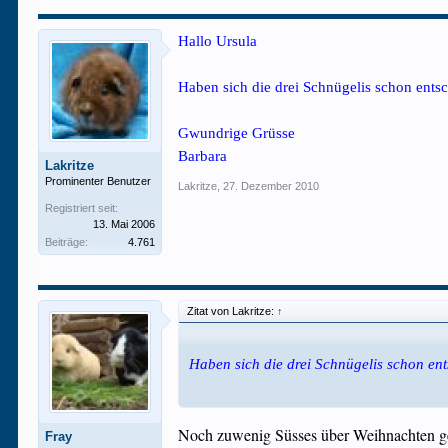
Hallo Ursula
Haben sich die drei Schnügelis schon ents
Gwundrige Grüsse
Barbara
Lakritze
Prominenter Benutzer
Lakritze
,
27. Dezember 2010
Registriert seit:
13. Mai 2006
Beiträge:
4.761
Zitat von Lakritze:
↑
Haben sich die drei Schnügelis schon en
Noch zuwenig Süsses über Weihnachten ge
Fray