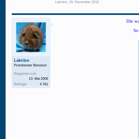
Lakritze
,
29. Dezember 2010
Die w
So
Lakritze
Prominenter Benutzer
Registriert seit:
13. Mai 2006
Beiträge:
4.761