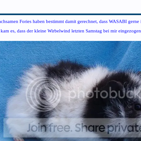
achsamen Fories haben bestimmt damit gerechnet, dass WASABI gerne 
 kam es, dass der kleine Wirbelwind letzten Samstag bei mir eingezogen