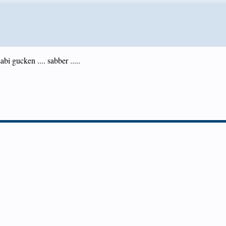
bi gucken .... sabber .....
.