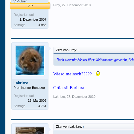
VIP-User
Fray
,
27. Dezember 2010
VIP
Registriert seit:
1. Dezember 2007
Beiträge:
4.988
Zitat von Fray:
↑
Noch zuwenig Süsses über Weihnachten genascht, li
Wieso meinsch?????
Lakritze
Grüessli Barbara
Prominenter Benutzer
Registriert seit:
Lakritze
,
27. Dezember 2010
13. Mai 2006
Beiträge:
4.761
Zitat von Lakritze:
↑