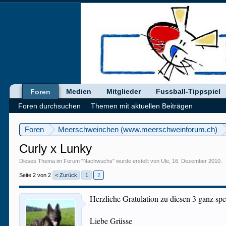
Medien
Mitglieder
Fussball-Tippspiel
Foren
Foren durchsuchen
Themen mit aktuellen Beiträgen
Foren
Meerschweinchen (www.meerschweinforum.ch)
Curly x Lunky
Dieses Thema im Forum "
Nachwuchs
" wurde erstellt von
Ule
,
16. Dezember 2010
.
Seite 2 von 2
< Zurück
1
2
Herzliche Gratulation zu diesen 3 ganz spe
Liebe Grüsse