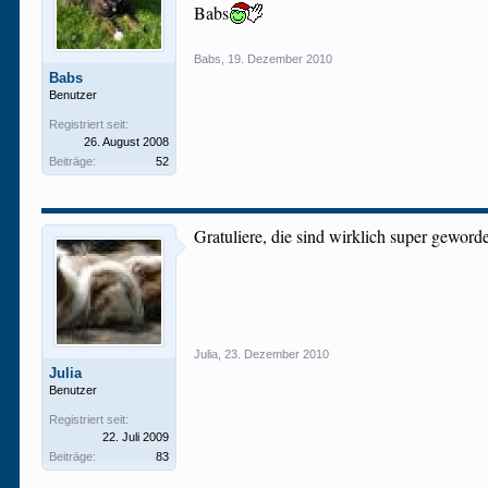
Babs
Babs
,
19. Dezember 2010
Babs
Benutzer
Registriert seit:
26. August 2008
Beiträge:
52
Gratuliere, die sind wirklich super geword
Julia
,
23. Dezember 2010
Julia
Benutzer
Registriert seit:
22. Juli 2009
Beiträge:
83