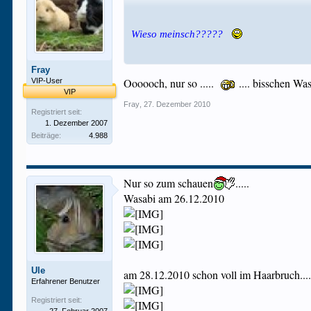
Wieso meinsch?????
Fray
Oooooch, nur so .....
.... bisschen Wasa
VIP-User
VIP
Fray
,
27. Dezember 2010
Registriert seit:
1. Dezember 2007
Beiträge:
4.988
Nur so zum schauen
.....
Wasabi am 26.12.2010
Ule
am 28.12.2010 schon voll im Haarbruch...
Erfahrener Benutzer
Registriert seit: