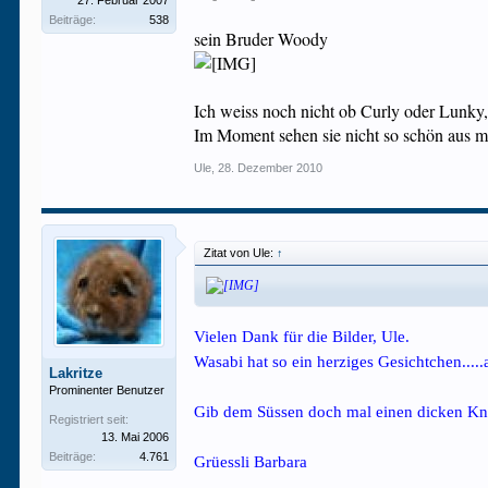
27. Februar 2007
Beiträge:
538
sein Bruder Woody
Ich weiss noch nicht ob Curly oder Lunky, 
Im Moment sehen sie nicht so schön aus 
Ule
,
28. Dezember 2010
Zitat von Ule:
↑
Vielen Dank für die Bilder, Ule.
Wasabi hat so ein herziges Gesichtchen...
Lakritze
Prominenter Benutzer
Gib dem Süssen doch mal einen dicken Knu
Registriert seit:
13. Mai 2006
Beiträge:
4.761
Grüessli Barbara