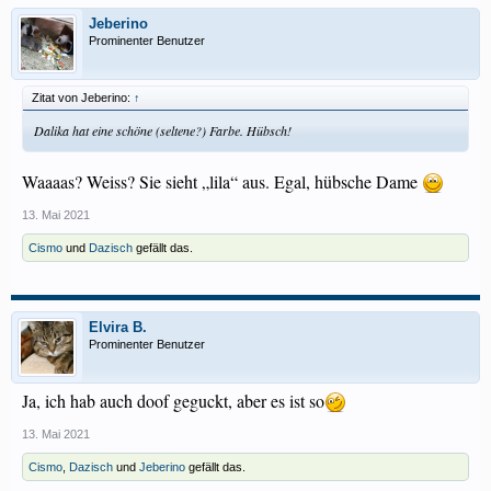
Jeberino
Prominenter Benutzer
Zitat von Jeberino:
↑
Dalika hat eine schöne (seltene?) Farbe. Hübsch!
Waaaas? Weiss? Sie sieht „lila“ aus. Egal, hübsche Dame
13. Mai 2021
Cismo
und
Dazisch
gefällt das.
Elvira B.
Prominenter Benutzer
Ja, ich hab auch doof geguckt, aber es ist so
13. Mai 2021
Cismo
,
Dazisch
und
Jeberino
gefällt das.