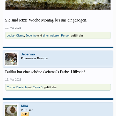
Sie sind letzte Woche Montag bei uns eingezogen.
12. Mai 2021
Locke
,
Cismo
,
Jeberino
und
einer weiteren Person
gefällt das.
Jeberino
Prominenter Benutzer
Dalika hat eine schöne (seltene?) Farbe. Hübsch!
13. Mai 2021
Cismo
,
Dazisch
und
Elvira B.
gefällt das.
Mira
VIP-User
VIP