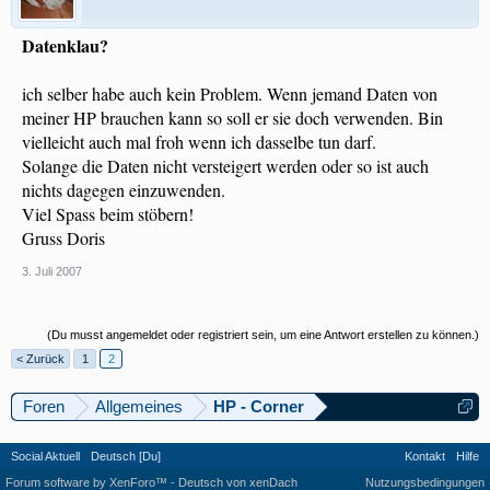
Datenklau?
ich selber habe auch kein Problem. Wenn jemand Daten von
meiner HP brauchen kann so soll er sie doch verwenden. Bin
vielleicht auch mal froh wenn ich dasselbe tun darf.
Solange die Daten nicht versteigert werden oder so ist auch
nichts dagegen einzuwenden.
Viel Spass beim stöbern!
Gruss Doris
3. Juli 2007
(Du musst angemeldet oder registriert sein, um eine Antwort erstellen zu können.)
< Zurück
1
2
Foren
Allgemeines
HP - Corner
Social Aktuell
Deutsch [Du]
Kontakt
Hilfe
Forum software by XenForo™
-
Deutsch von xenDach
Nutzungsbedingungen