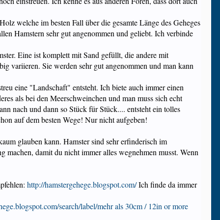
 hoch einstreuen. Ich kenne es aus anderen Foren, dass dort auch
Holz welche im besten Fall über die gesamte Länge des Geheges
 allen Hamstern sehr gut angenommen und geliebt. Ich verbinde
er. Eine ist komplett mit Sand gefüllt, die andere mit
ebig variieren. Sie werden sehr gut angenommen und man kann
eu eine "Landschaft" entsteht. Ich biete auch immer einen
deres als bei den Meerschweinchen und man muss sich echt
 nach und dann so Stück für Stück.... entsteht ein tolles
 schon auf dem besten Wege! Nur nicht aufgeben!
 kaum glauben kann. Hamster sind sehr erfinderisch im
kung machen, damit du nicht immer alles wegnehmen musst. Wenn
mpfehlen:
http://hamstergehege.blogspot.com/
Ich finde da immer
ehege.blogspot.com/search/label/mehr als 30cm / 12in or more