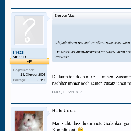
Zitat von Aika:
↑
Ich finde diesen Bau und vor allem Deine vielen Ideen 
Du solltest als Innen-Architektin für Nager-Bauten arbe
Prezzi
Hamster?
VIP-User
VIP
Registriert seit:
18. Oktober 2006
Da kann ich doch nur zustimmen! Zusammen
Beiträge:
2.444
nachher immer noch seinen zusätzlichen 
Prezzi
,
11. April 2012
Hallo Ursula
Man sieht, dass du dir viele Gedanken gem
Kompliment!