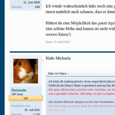
11. Juni 2008
Ich würde wahrscheinlich links noch eine 
Beiträge:
698
musst natürlich auch schauen, dass er dann 
Hättest du eine Möglichkeit das ganze irg
eine schöne Höhe und kannst sie nicht wirk
sooooo klasse!)
Kiara
,
10. April 2012
Hallo Michaela
Zitat von Kiara:
↑
Ich finde die Lüftungsfenster etwas ungeschickt platzi
Vielleicht die hintere Platte wegnehmen und auf den Ko
Die ganze Rückwand zu drehen wäre machbar, nur habe 
Oursoula
eine Luftzufuhr bräuchte. Allerdings ist das Lochgitt
VIP-User
VIP
Die meisten Hamster fangen erst ab einer bestimmten E
O.k, das ist gut zu wissen, denn bis anhin hat Norbu ka
Registriert seit:
Versuch wert.
25. Juli 2011
Beiträge:
1.150