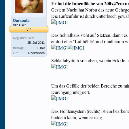
Er hat die Innenfläche von 200x47cm u
Gestern Nacht hat Norbu das neue Geheg
Die Luftzufuhr ist durch Gitterblech gewäh
Oursoula
VIP-User
VIP
Das Schlafhaus steht auf Stelzen, damit es
Registriert seit:
er dort eine "Lufthöhle" und rundherum wur
25. Juli 2011
Beiträge:
1.150
Ort:
Rheinfelden
Schlaflabyrinth von oben, wo ein Eckklo
Um das Gefälle der beiden Bereiche zu min
Durchgang integriert.
Das Höhlensystem (rechts) ist ein bearbei
buddeln kann, wenn er mag.