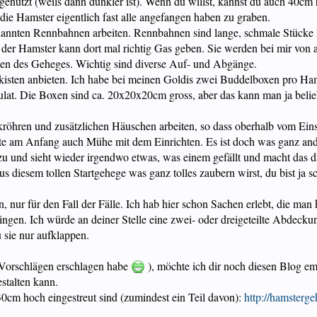
 genutzt (weils dann dunkler ist). Wenn du willst, kannst du auch 40cm
die Hamster eigentlich fast alle angefangen haben zu graben.
annten Rennbahnen arbeiten. Rennbahnen sind lange, schmale Stücke 
 der Hamster kann dort mal richtig Gas geben. Sie werden bei mir von
en des Geheges. Wichtig sind diverse Auf- und Abgänge.
kisten anbieten. Ich habe bei meinen Goldis zwei Buddelboxen pro Hamst
lat. Die Boxen sind ca. 20x20x20cm gross, aber das kann man ja beli
öhren und zusätzlichen Häuschen arbeiten, so dass oberhalb vom Einstr
tte am Anfang auch Mühe mit dem Einrichten. Es ist doch was ganz an
und sieht wieder irgendwo etwas, was einem gefällt und macht das dann
us diesem tollen Startgehege was ganz tolles zaubern wirst, du bist ja
 nur für den Fall der Fälle. Ich hab hier schon Sachen erlebt, die man
ngen. Ich würde an deiner Stelle eine zwei- oder dreigeteilte Abdec
 sie nur aufklappen.
 Vorschlägen erschlagen habe
), möchte ich dir noch diesen Blog e
stalten kann.
30cm hoch eingestreut sind (zumindest ein Teil davon):
http://hamsterg