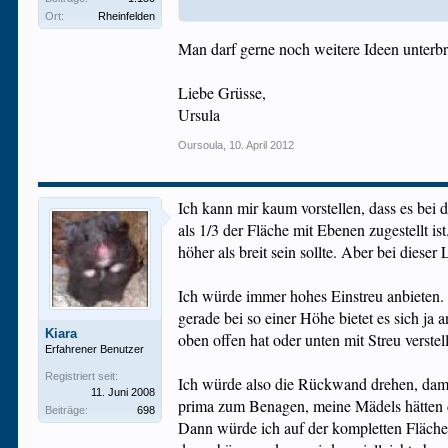
Hat der Eigenbau eine Abdeckung? Wenn nicht, würde i
Ort:
Rheinfelden
Danke, Rad wird woanders platziert.
Man darf gerne noch weitere Ideen unterbre
Ich würde wahrscheinlich links noch eine grössere Et
Was ist wohl besser, eine zweite Etage oder einfach a
Liebe Grüsse,
Ganz schön schwierig, so ein Hamstergehe sinnvoll ein
Ursula
Und schön aussehen soll es am Ende ja auch noch!
Oursoula
,
10. April 2012
Ich kann mir kaum vorstellen, dass es bei
als 1/3 der Fläche mit Ebenen zugestellt i
höher als breit sein sollte. Aber bei diese
Ich würde immer hohes Einstreu anbieten.
gerade bei so einer Höhe bietet es sich ja
Kiara
oben offen hat oder unten mit Streu verste
Erfahrener Benutzer
Registriert seit:
Ich würde also die Rückwand drehen, damit
11. Juni 2008
prima zum Benagen, meine Mädels hätten
Beiträge:
698
Dann würde ich auf der kompletten Fläche 