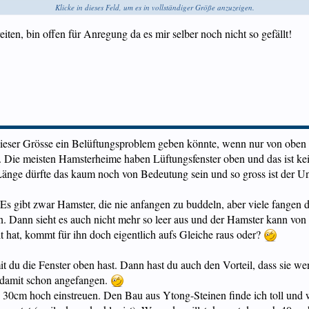
Klicke in dieses Feld, um es in vollständiger Größe anzuzeigen.
ch das Laufrad umstellen, das wäre mir sonst zu heikel.
iten, bin offen für Anregung da es mir selber noch nicht so gefällt!
age anbieten und dann ein schmales, langes Brett nach rechts ziehen. Das gibt gleich mehr Be
lles bis ca 40cm einstreuen? Da wären dann noch 30cm übrig, damit er nicht rausklettern kann
zurichten, puh, bei den Meeris fällt's mir leichter! Hab wohl Mühe mit der 3. Dimension..
 dieser Grösse ein Belüftungsproblem geben könnte, wenn nur von oben
st. Die meisten Hamsterheime haben Lüftungsfenster oben und das ist ke
r Länge dürfte das kaum noch von Bedeutung sein und so gross ist der Un
 Es gibt zwar Hamster, die nie anfangen zu buddeln, aber viele fang
 an. Dann sieht es auch nicht mehr so leer aus und der Hamster kann vo
llt hat, kommt für ihn doch eigentlich aufs Gleiche raus oder?
 du die Fenster oben hast. Dann hast du auch den Vorteil, dass sie wen
 damit schon angefangen.
30cm hoch einstreuen. Den Bau aus Ytong-Steinen finde ich toll und w