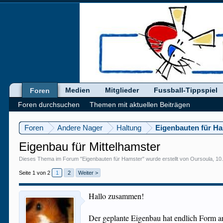
Medien
Mitglieder
Fussball-Tippspiel
Foren
Foren durchsuchen
Themen mit aktuellen Beiträgen
Foren
Andere Nager
Haltung
Eigenbauten für H
Eigenbau für Mittelhamster
Dieses Thema im Forum "
Eigenbauten für Hamster
" wurde erstellt von
Oursoula
,
10.
Seite 1 von 2
1
2
Weiter >
Hallo zusammen!
Der geplante Eigenbau hat endlich Form