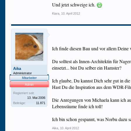
Und jetzt schweige ich.
Kiara
,
10. April 2012
Ich finde diesen Bau und vor allem Deine 
Du solltest als Innen-Architektin für Nage
einsetzt... bist Du selber ein Hamster?
Aika
Administrator
Mitarbeiter
Ich glaube, Du kannst Dich sehr gut in di
Admin
Hast Du die Inspiration aus dem WDR-Film
Registriert seit:
13. Mai 2006
Die Anregungen von Michaela kann ich auch
Beiträge:
11.871
Lebensräume finde ich toll!
Ich bin schon gespannt, was Norbu dazu s
Aika
,
10. April 2012