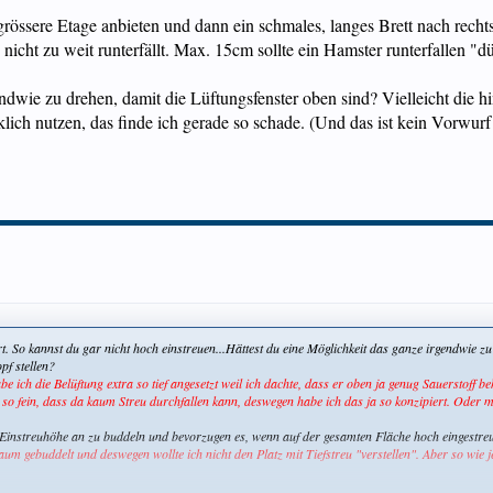
grössere Etage anbieten und dann ein schmales, langes Brett nach rec
nicht zu weit runterfällt. Max. 15cm sollte ein Hamster runterfallen "dü
endwie zu drehen, damit die Lüftungsfenster oben sind? Vielleicht die 
lich nutzen, das finde ich gerade so schade. (Und das ist kein Vorwurf!
ert. So kannst du gar nicht hoch einstreuen...Hättest du eine Möglichkeit das ganze irgendwie z
pf stellen?
ich die Belüftung extra so tief angesetzt weil ich dachte, dass er oben ja genug Sauerstoff 
er so fein, dass da kaum Streu durchfallen kann, deswegen habe ich das ja so konzipiert. Ode
instreuhöhe an zu buddeln und bevorzugen es, wenn auf der gesamten Fläche hoch eingestreut i
um gebuddelt und deswegen wollte ich nicht den Platz mit Tiefstreu "verstellen". Aber so wie jet