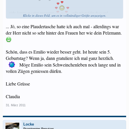
sieht, kommt er sofort angerannt
, steht mir auf den Fuss und
Klicke in dieses Feld, um es in vollständiger Größe anzuzeigen.
wartet.......... auf was?
Auf die Gemüsestreifen, auf was denn sonst!!!
Dann kuckt er so nach oben
... Jö, so eine Plaudertasche hatte ich auch mal - allerdings war
der Herr nicht so sehr hinter den Frauen her wie dein Pelzmann.
und kuckt und kuckt, bis eben die Streifen kommen
Er ist wieder viel unterwegs und pläuderlet den ganzen Tag
und............
Schön, dass es Emilio wieder besser geht. Ist heute sein 5.
rennt wieder allen Weibern hinter her
Geburtstag? Wenn ja, dann gratuliere ich mal ganz herzlich.
Möge Emilio sein Schweinchenleben noch lange und in
vollen Zügen geniessen dürfen.
Liebe Grüsse
Claudia
31. März 2011
Locke
Prominenter Benutzer