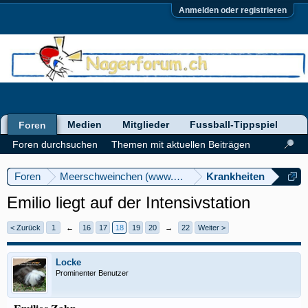
Anmelden oder registrieren
Medien
Mitglieder
Fussball-Tippspiel
Foren
Foren durchsuchen
Themen mit aktuellen Beiträgen
Foren
Meerschweinchen (www.meerschweinforum.ch)
Krankheiten
Emilio liegt auf der Intensivstation
< Zurück
1
←
16
17
18
19
20
→
22
Weiter >
Locke
Prominenter Benutzer