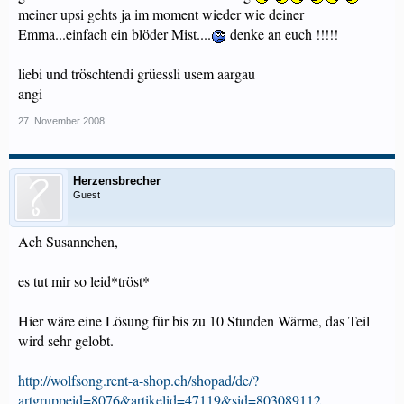
meiner upsi gehts ja im moment wieder wie deiner
Emma...einfach ein blöder Mist....
denke an euch !!!!!
liebi und tröschtendi grüessli usem aargau
angi
27. November 2008
Herzensbrecher
Guest
Ach Susannchen,
es tut mir so leid*tröst*
Hier wäre eine Lösung für bis zu 10 Stunden Wärme, das Teil
wird sehr gelobt.
http://wolfsong.rent-a-shop.ch/shopad/de/?
artgruppeid=8076&artikelid=47119&sid=803089112