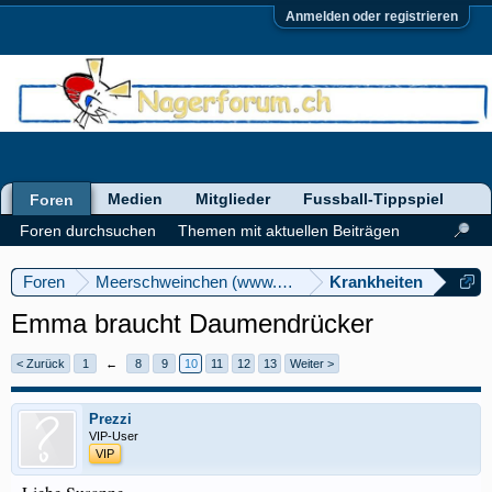
Anmelden oder registrieren
Medien
Mitglieder
Fussball-Tippspiel
Foren
Foren durchsuchen
Themen mit aktuellen Beiträgen
Foren
Meerschweinchen (www.meerschweinforum.ch)
Krankheiten
Emma braucht Daumendrücker
< Zurück
1
←
8
9
10
11
12
13
Weiter >
Prezzi
VIP-User
VIP