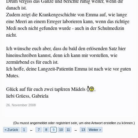
Drum vergiss das Ganze und berichte ruhig weiter, wenn dir
danach ist.
Zudem zeigt die Krankengeschichte von Emma auf, wie lange
eine Meeri an einem Erreger laborieren kann, wenn das richtige
Medi noch nicht gefunden wurde - auch in der Schulmedizin
nicht.
Ich wünsche euch aber, dass du bald den erlösenden Satz hier
hineinschreiben kannst, denn ich kann mir vorstellen, wie
zermürbend es für euch ist.
Ich hoffe, deine Langzeit-Patientin Emma ist nach wie vor guten
Mutes.
Glück auf für euch zwei tapferen Mädels
,
liebi Grüess, Gabriela
26. November 2008
(Du musst angemeldet oder registriert sein, um eine Antwort erstellen zu können.)
< Zurück
1
←
7
8
9
10
11
→
13
Weiter >