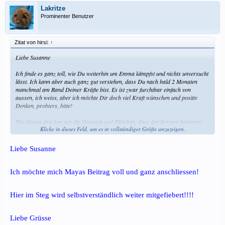
Lakritze
Prominenter Benutzer
Zitat von hirsi:
↑
Liebe Susanne
Ich finde es ganz toll, wie Du weiterhin um Emma kämpfst und nichts unversucht
lässt. Ich kann aber auch ganz gut verstehen, dass Du nach bald 2 Monaten
manchmal am Rand Deiner Kräfte bist. Es ist zwar furchtbar einfach von
aussen, ich weiss, aber ich möchte Dir doch viel Kraft wünschen und positiv
Denken, probiers, bitte!
Für Emma drücken wir die Daumen und Pfötchen, dass der Erreger bestimmt
Klicke in dieses Feld, um es in vollständiger Größe anzuzeigen.
werden kann und dann eine neue Therapie gut anschlägt!
Auch von meiner Seite - halt uns bitte auf dem Laufenden!
Liebe Susanne
Aufmunternde Grüsse
und en Knuddel an Emma
Ich möchte mich Mayas Beitrag voll und ganz anschliessen!
Hier im Steg wird selbstverständlich weiter mitgefiebert!!!!
Liebe Grüsse