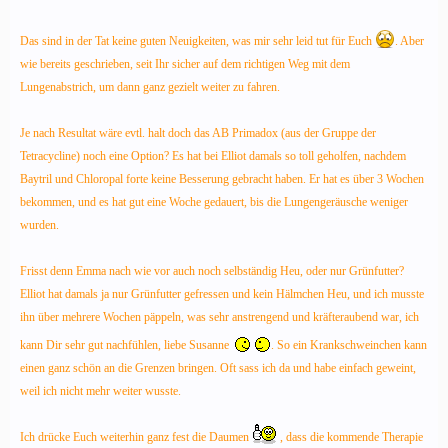
Das sind in der Tat keine guten Neuigkeiten, was mir sehr leid tut für Euch
. Aber
wie bereits geschrieben, seit Ihr sicher auf dem richtigen Weg mit dem
Lungenabstrich, um dann ganz gezielt weiter zu fahren.
Je nach Resultat wäre evtl. halt doch das AB Primadox (aus der Gruppe der
Tetracycline) noch eine Option? Es hat bei Elliot damals so toll geholfen, nachdem
Baytril und Chloropal forte keine Besserung gebracht haben. Er hat es über 3 Wochen
bekommen, und es hat gut eine Woche gedauert, bis die Lungengeräusche weniger
wurden.
Frisst denn Emma nach wie vor auch noch selbständig Heu, oder nur Grünfutter?
Elliot hat damals ja nur Grünfutter gefressen und kein Hälmchen Heu, und ich musste
ihn über mehrere Wochen päppeln, was sehr anstrengend und kräfteraubend war, ich
kann Dir sehr gut nachfühlen, liebe Susanne
. So ein Krankschweinchen kann
einen ganz schön an die Grenzen bringen. Oft sass ich da und habe einfach geweint,
weil ich nicht mehr weiter wusste.
Ich drücke Euch weiterhin ganz fest die Daumen
, dass die kommende Therapie