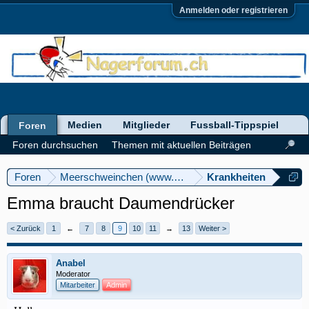
Anmelden oder registrieren
Medien
Mitglieder
Fussball-Tippspiel
Foren
Foren durchsuchen
Themen mit aktuellen Beiträgen
Foren
Meerschweinchen (www.meerschweinforum.ch)
Krankheiten
Emma braucht Daumendrücker
< Zurück
1
←
7
8
9
10
11
→
13
Weiter >
Anabel
Moderator
Mitarbeiter
Admin