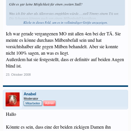
Gibt es gar keine Möglichkeit für einen zweiten Stall?
Was ich Dir aber als Allererstes empfehlen würde.....stell Timmy einem TA vor.
Die Schuppen könnten auch von einem Milbenbefall herrühren.
Klicke in dieses Feld, um es in vollständiger Größe anzuzeigen.
Ein gestresstes Tier bekommt leicht Milben und er hat den Gruppenstress und
den Umzugsstress von der Züchterin zu Dir dazu.
Ich war gerade vergangenen MO mit allen 4en bei der TÄ. Sie
meinte es könne durchaus Milbenbefall sein und hat
Er könnte auch nur fettige Haut haben, aber das muss ein TA sehen. Der kann
vorsichtshalber alle gegen Milben behandelt. Aber sie konnte
sich auch die Augen mal ansehen.
nicht 100% sagen, an was es liegt.
Außerdem hat sie festgestellt, dass er definitiv auf beiden Augen
blind ist.
23. Oktober 2008
Anabel
Moderator
Mitarbeiter
Admin
Hallo
Könnte es sein, dass eine der beiden zickigen Damen ihn