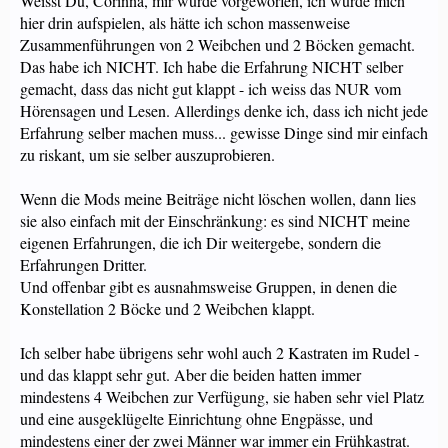
Weisst Du, Corinna, mir wurde vorgeworfen, ich würde mich
hier drin aufspielen, als hätte ich schon massenweise
Zusammenführungen von 2 Weibchen und 2 Böcken gemacht.
Das habe ich NICHT. Ich habe die Erfahrung NICHT selber
gemacht, dass das nicht gut klappt - ich weiss das NUR vom
Hörensagen und Lesen. Allerdings denke ich, dass ich nicht jede
Erfahrung selber machen muss... gewisse Dinge sind mir einfach
zu riskant, um sie selber auszuprobieren.
Wenn die Mods meine Beiträge nicht löschen wollen, dann lies
sie also einfach mit der Einschränkung: es sind NICHT meine
eigenen Erfahrungen, die ich Dir weitergebe, sondern die
Erfahrungen Dritter.
Und offenbar gibt es ausnahmsweise Gruppen, in denen die
Konstellation 2 Böcke und 2 Weibchen klappt.
Ich selber habe übrigens sehr wohl auch 2 Kastraten im Rudel -
und das klappt sehr gut. Aber die beiden hatten immer
mindestens 4 Weibchen zur Verfügung, sie haben sehr viel Platz
und eine ausgeklügelte Einrichtung ohne Engpässe, und
mindestens einer der zwei Männer war immer ein Frühkastrat.