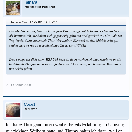
Tamara
Prominenter Benutzer
Zitat von Coco1;122161 [SIZE="5":
Die Mädels waren, bevor ich die zwei Kastraten geholt habe auch alles andere
als harmonisch, sie haben sich gegenseitig gebissen und geschubst - also 24h am
Tag Panik. Ganz nebenbei: Thor (der andere Kastrat) tut den Mädels echt gut,
seither kam es nie zu irgendwelchen Zickereien.[/SIZE]
Dann frage ich dich aber, WARUM hast du denn noch zwei dazugeholt wenn die
bestehende Gruppe nicht so gut funktioniert? Das kann, nach meiner Meinung ja
nur schief gehen.
23. Oktober 2008
Coco1
Benutzer
Ich habe Thor genommen weil er bereits Erfahrung im Umgang
mit zickigen Weibern hatte und Timmy nahm ich dazu, weil er