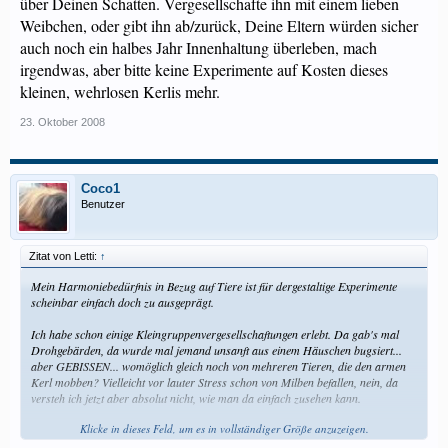
über Deinen Schatten. Vergesellschafte ihn mit einem lieben
Weibchen, oder gibt ihn ab/zurück, Deine Eltern würden sicher
auch noch ein halbes Jahr Innenhaltung überleben, mach
irgendwas, aber bitte keine Experimente auf Kosten dieses
kleinen, wehrlosen Kerlis mehr.
23. Oktober 2008
Coco1
Benutzer
Zitat von Letti:
↑
Mein Harmoniebedürfnis in Bezug auf Tiere ist für dergestaltige Experimente
scheinbar einfach doch zu ausgeprägt.
Ich habe schon einige Kleingruppenvergesellschaftungen erlebt. Da gab's mal
Drohgebärden, da wurde mal jemand unsanft aus einem Häuschen bugsiert...
aber GEBISSEN... womöglich gleich noch von mehreren Tieren, die den armen
Kerl mobben? Vielleicht vor lauter Stress schon von Milben befallen, nein, da
versteh ich jetzt aber absolut nicht, wie man da einfach zusehen kann.
Klicke in dieses Feld, um es in vollständiger Größe anzuzeigen.
Ich kenne zwei Fälle von 2 Weibchen/2 Kasträtli - Konstellation, die
funktionieren. Die haben aber von ANFANG an funktioniert. Und keins der Tiere