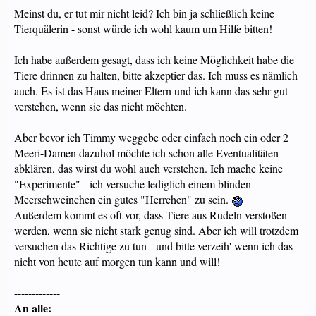
ist infolge einer Behinderung ein Mobbingopfer.
Meinst du, er tut mir nicht leid? Ich bin ja schließlich keine
Tierquälerin - sonst würde ich wohl kaum um Hilfe bitten!
Mir tut der arme, blinde Muiger von ganzem Herzen leid. Spring über Deinen
Schatten. Vergesellschafte ihn mit einem lieben Weibchen, oder gibt ihn
ab/zurück, Deine Eltern würden sicher auch noch ein halbes Jahr Innenhaltung
Ich habe außerdem gesagt, dass ich keine Möglichkeit habe die
überleben, mach irgendwas, aber bitte keine Experimente auf Kosten dieses
Tiere drinnen zu halten, bitte akzeptier das. Ich muss es nämlich
kleinen, wehrlosen Kerlis mehr.
auch. Es ist das Haus meiner Eltern und ich kann das sehr gut
verstehen, wenn sie das nicht möchten.
Aber bevor ich Timmy weggebe oder einfach noch ein oder 2
Meeri-Damen dazuhol möchte ich schon alle Eventualitäten
abklären, das wirst du wohl auch verstehen. Ich mache keine
"Experimente" - ich versuche lediglich einem blinden
Meerschweinchen ein gutes "Herrchen" zu sein.
Außerdem kommt es oft vor, dass Tiere aus Rudeln verstoßen
werden, wenn sie nicht stark genug sind. Aber ich will trotzdem
versuchen das Richtige zu tun - und bitte verzeih' wenn ich das
nicht von heute auf morgen tun kann und will!
-------------
An alle: