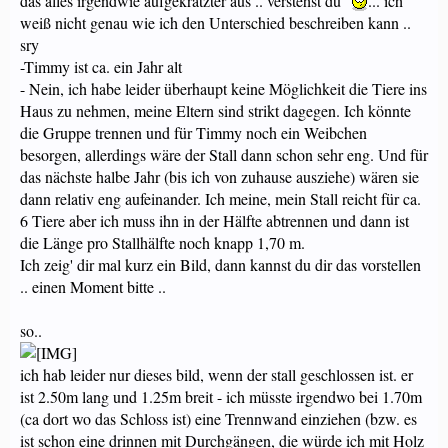
das alles irgendwie aufgekratzter aus .. verstehst du
... ich
weiß nicht genau wie ich den Unterschied beschreiben kann ..
sry
-Timmy ist ca. ein Jahr alt
- Nein, ich habe leider überhaupt keine Möglichkeit die Tiere ins
Haus zu nehmen, meine Eltern sind strikt dagegen. Ich könnte
die Gruppe trennen und für Timmy noch ein Weibchen
besorgen, allerdings wäre der Stall dann schon sehr eng. Und für
das nächste halbe Jahr (bis ich von zuhause ausziehe) wären sie
dann relativ eng aufeinander. Ich meine, mein Stall reicht für ca.
6 Tiere aber ich muss ihn in der Hälfte abtrennen und dann ist
die Länge pro Stallhälfte noch knapp 1,70 m.
Ich zeig' dir mal kurz ein Bild, dann kannst du dir das vorstellen
.. einen Moment bitte ..
so..
ich hab leider nur dieses bild, wenn der stall geschlossen ist. er
ist 2.50m lang und 1.25m breit - ich müsste irgendwo bei 1.70m
(ca dort wo das Schloss ist) eine Trennwand einziehen (bzw. es
ist schon eine drinnen mit Durchgängen, die würde ich mit Holz