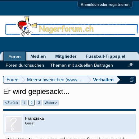
Anmelden oder registrieren
Medien
Mitglieder
Fussball-Tippspiel
Foren
Foren durchsuchen
Themen mit aktuellen Beiträgen
Foren
Meerschweinchen (www.meerschweinforum.ch)
Verhalten
Er wird gepiesackt...
< Zurück
1
2
3
Weiter >
Franziska
Guest