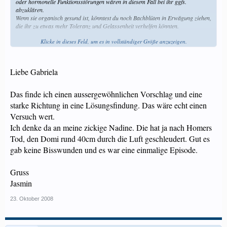
oder hormonelle Funktionsstörungen wären in diesem Fall bei ihr ggfs.
abzuklären.
Wenn sie organisch gesund ist, könntest du noch Bachblüten in Erwägung ziehen,
die ihr zu etwas mehr Toleranz und Gelassenheit verhelfen könnten.
Klicke in dieses Feld, um es in vollständiger Größe anzuzeigen.
Es wäre ein Versuch wert, denn die Blüten schaden in keinem Fall und wenn sie
helfen, kannst du dein aussergewöhnliches Vierer-Grüpplein behalten.
Melde dich bei Interesse via PN bei mir.
Liebe Gabriela
Liebi Grüess,
Gabriela
Das finde ich einen aussergewöhnlichen Vorschlag und eine
starke Richtung in eine Lösungsfindung. Das wäre echt einen
Versuch wert.
Ich denke da an meine zickige Nadine. Die hat ja nach Homers
Tod, den Domi rund 40cm durch die Luft geschleudert. Gut es
gab keine Bisswunden und es war eine einmalige Episode.
Gruss
Jasmin
23. Oktober 2008