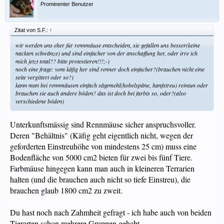
Prominenter Benutzer
Zitat von S.F.:
↑
wir werden uns eher für rennmäuse entscheiden, sie gefallen uns besser(keine
nackten schwänze) und sind einfacher von der anschaffung her, oder irre ich
mich jetzt total?? bitte protestieren!!!;-)
noch eine frage: vom käfig her sind renner doch einfacher?(brauchen nicht eine
seite vergittert oder so?)
kann man bei rennmäusen einfach sägemehl(hobelspäne, hanfstreu) reintun oder
brauchen sie auch andere böden? das ist doch bei farbis so, oder?(also
verschiedene böden)
Unterkunftsmässig sind Rennmäuse sicher anspruchsvoller.
Deren "Behältnis" (Käfig geht eigentlich nicht, wegen der
geforderten Einstreuhöhe von mindestens 25 cm) muss eine
Bodenfläche von 5000 cm2 bieten für zwei bis fünf Tiere.
Farbmäuse hingegen kann man auch in kleineren Terrarien
halten (und die brauchen auch nicht so tiefe Einstreu), die
brauchen glaub 1800 cm2 zu zweit.
Du hast noch nach Zahmheit gefragt - ich habe auch von beiden
Tierarten schon mehrere Gruppen gehabt.