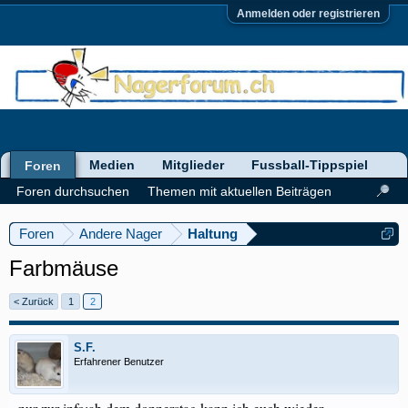
Anmelden oder registrieren
Medien
Mitglieder
Fussball-Tippspiel
Foren
Foren durchsuchen
Themen mit aktuellen Beiträgen
Foren
Andere Nager
Haltung
Farbmäuse
< Zurück
1
2
S.F.
Erfahrener Benutzer