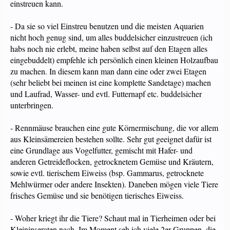
einstreuen kann.
- Da sie so viel Einstreu benutzen und die meisten Aquarien
nicht hoch genug sind, um alles buddelsicher einzustreuen (ich
habs noch nie erlebt, meine haben selbst auf den Etagen alles
eingebuddelt) empfehle ich persönlich einen kleinen Holzaufbau
zu machen. In diesem kann man dann eine oder zwei Etagen
(sehr beliebt bei meinen ist eine komplette Sandetage) machen
und Laufrad, Wasser- und evtl. Futternapf etc. buddelsicher
unterbringen.
- Rennmäuse brauchen eine gute Körnermischung, die vor allem
aus Kleinsämereien bestehen sollte. Sehr gut geeignet dafür ist
eine Grundlage aus Vogelfutter, gemischt mit Hafer- und
anderen Getreideflocken, getrocknetem Gemüse und Kräutern,
sowie evtl. tierischem Eiweiss (bsp. Gammarus, getrocknete
Mehlwürmer oder andere Insekten). Daneben mögen viele Tiere
frisches Gemüse und sie benötigen tierisches Eiweiss.
- Woher kriegt ihr die Tiere? Schaut mal in Tierheimen oder bei
Kleininseraten nach. Im Moment seh ich viele 2er Gruppen, die