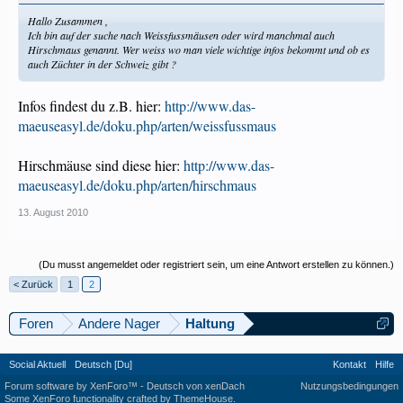
Hallo Zusammen ,
Ich bin auf der suche nach Weissfussmäusen oder wird manchmal auch
Hirschmaus genannt. Wer weiss wo man viele wichtige infos bekommt und ob es
auch Züchter in der Schweiz gibt ?
Infos findest du z.B. hier:
http://www.das-
maeuseasyl.de/doku.php/arten/weissfussmaus
Hirschmäuse sind diese hier:
http://www.das-
maeuseasyl.de/doku.php/arten/hirschmaus
13. August 2010
(Du musst angemeldet oder registriert sein, um eine Antwort erstellen zu können.)
< Zurück
1
2
Foren
Andere Nager
Haltung
Social Aktuell
Deutsch [Du]
Kontakt
Hilfe
Forum software by XenForo™
-
Deutsch von xenDach
Nutzungsbedingungen
Some XenForo functionality crafted by
ThemeHouse
.