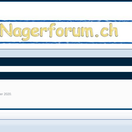
er 2020
.