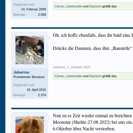
Registriert seit:
Cismo
,
Löwenzahn
und
Dazisch
gefällt das.
14. Februar 2009
Beiträge:
2.569
Oh, ich hoffe ebenfalls, dass ihr bald ei
Drücke die Daumen, dass ihre „Baustelle“ 
Jeberino
,
1. Oktober 2022
Jeberino
Cismo
,
Löwenzahn
und
Dazisch
gefällt das.
Prominenter Benutzer
Registriert seit:
16. April 2015
Beiträge:
2.374
Nun ist es Zeit wieder einmal zu berichten
Moonstar (Sheltie-27.08.2022) bei uns ein
6.Oktober über Nacht verstorben.