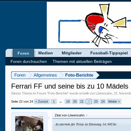
Medien
Mitglieder
Fussball-Tippspiel
Foren
Foren durchsuchen
Themen mit aktuellen Beiträgen
Foren
Allgemeines
Foto-Berichte
Ferrari FF und seine bis zu 10 Mädels
Dieses Thema im Forum "
Foto-Berichte
" wurde erstellt von
Löwenzahn
,
23. Novemb
Seite 22 von 24
< Zurück
1
←
19
20
21
22
23
24
Weiter >
Zitat von Löwenzahn:
↑
Arzttermin für Trixie ist Dienstag 14:30Uhr.