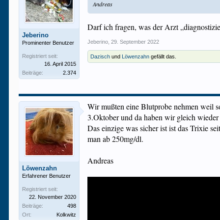
Andreas
Darf ich fragen, was der Arzt „diagnostizie
Jeberino
Jeberino
,
29. September 2022
Prominenter Benutzer
Registriert seit:
Dazisch
und
Löwenzahn
gefällt das.
16. April 2015
Beiträge:
2.374
Wir mußten eine Blutprobe nehmen weil s
3.Oktober und da haben wir gleich wieder
Das einzige was sicher ist ist das Trixie 
man ab 250mg/dl.
Andreas
Löwenzahn
Erfahrener Benutzer
Registriert seit:
22. November 2020
Beiträge:
498
Ort:
Kolkwitz