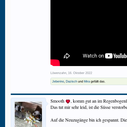
Löwenzahn
,
16. Oktober 2022
Jeberino
,
Dazisch
und
Mira
gefällt das.
Smooth
, komm gut an im Regenbogenl
Das tut mir sehr leid, ist die Süsse verstor
Auf die Neuzugänge bin ich gespannt. Di