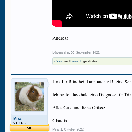
Andreas
Löwenzahn
,
30. September 2022
Cismo
und
Dazisch
gefällt das.
Hm, für Blindheit kann auch z.B. eine Schil
Ich hoffe, dass bald eine Diagnose für Tr
Alles Gute und liebe Grüsse
Mira
Claudia
VIP-User
VIP
Mira
,
1. Oktober 2022