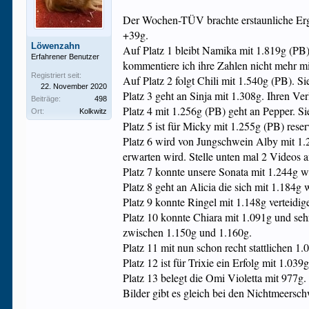
Der Wochen-TÜV brachte erstaunliche Erg
+39g.
Löwenzahn
Auf Platz 1 bleibt Namika mit 1.819g (PB) 
Erfahrener Benutzer
kommentiere ich ihre Zahlen nicht mehr m
Registriert seit:
Auf Platz 2 folgt Chili mit 1.540g (PB). S
22. November 2020
Platz 3 geht an Sinja mit 1.308g. Ihren Ve
Beiträge:
498
Platz 4 mit 1.256g (PB) geht an Pepper. Si
Ort:
Kolkwitz
Platz 5 ist für Micky mit 1.255g (PB) rese
Platz 6 wird von Jungschwein Alby mit 1.2
erwarten wird. Stelle unten mal 2 Videos an
Platz 7 konnte unsere Sonata mit 1.244g wi
Platz 8 geht an Alicia die sich mit 1.184g w
Platz 9 konnte Ringel mit 1.148g verteidi
Platz 10 konnte Chiara mit 1.091g und sehr
zwischen 1.150g und 1.160g.
Platz 11 mit nun schon recht stattlichen 1
Platz 12 ist für Trixie ein Erfolg mit 1.03
Platz 13 belegt die Omi Violetta mit 977g. 
Bilder gibt es gleich bei den Nichtmeersc