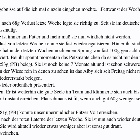
ebnisse auf die ich mal einzeln eingehen möchte. „Fettwanst der Woc
nach 68g Verlust letzte Woche legte sie richtig zu. Seit sie im deutsc
issmutig.
ie ist immer am Futter und mehr muß sie nun wirklich nicht werden.
rlust von letzter Woche konnte sie fast wieder egalisieren. Hinter ihr
e hat in den letzten Wochen noch einen Sprung von fast 100g gemacht u
rviert. Bei ihr spannt momentan das Pelzmäntelchen da es nicht mit den
53g (PB) belegt. Sie ist noch keine 7 Monate alt und ist schon schwer
 der Wiese rein in denen zu sehen ist das Alby sich seit Freitag nicht m
edererstarkt belegen.
ieder ordentlich präsentiert.
gen. Er ist weiterhin die gute Seele im Team und kümmerte sich auch bi
 konstant erreichen. Flauschmaus ist fit, wenn auch gut 60g weniger se
.081g (PB) konnte unser unermüdlicher Flitzer Volt erreichen.
9g nach der roten Laterne der letzten Woche. Sie ist nun auch wieder de
Sie wird aktuell wieder etwas weniger aber ist sonst gut drauf.
hweinchen.